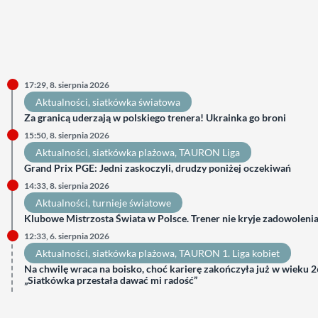
17:29, 8. sierpnia 2026
Aktualności
, 
siatkówka światowa
Za granicą uderzają w polskiego trenera! Ukrainka go broni
15:50, 8. sierpnia 2026
Aktualności
, 
siatkówka plażowa
, 
TAURON Liga
Grand Prix PGE: Jedni zaskoczyli, drudzy poniżej oczekiwań
14:33, 8. sierpnia 2026
Aktualności
, 
turnieje światowe
Klubowe Mistrzosta Świata w Polsce. Trener nie kryje zadowoleni
12:33, 6. sierpnia 2026
Aktualności
, 
siatkówka plażowa
, 
TAURON 1. Liga kobiet
Na chwilę wraca na boisko, choć karierę zakończyła już w wieku 26
„Siatkówka przestała dawać mi radość”