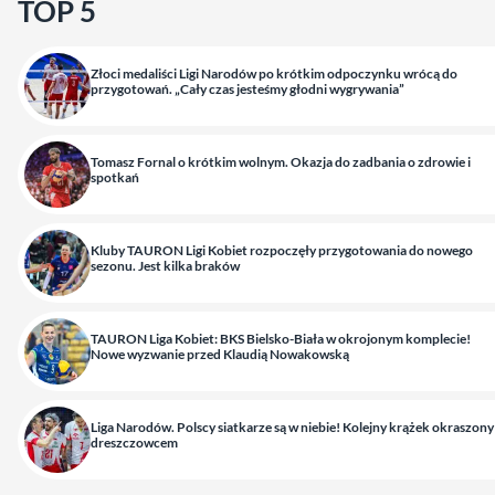
TOP 5
Złoci medaliści Ligi Narodów po krótkim odpoczynku wrócą do
przygotowań. „Cały czas jesteśmy głodni wygrywania”
Tomasz Fornal o krótkim wolnym. Okazja do zadbania o zdrowie i
spotkań
Kluby TAURON Ligi Kobiet rozpoczęły przygotowania do nowego
sezonu. Jest kilka braków
TAURON Liga Kobiet: BKS Bielsko-Biała w okrojonym komplecie!
Nowe wyzwanie przed Klaudią Nowakowską
Liga Narodów. Polscy siatkarze są w niebie! Kolejny krążek okraszony
dreszczowcem