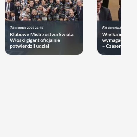
8 sierpnia 2026 21:46
8 sierpnia 2026 19:22
Klubowe Mistrzostwa Świata.
Wielka impreza
Włoski gigant oficjalnie
wymagała wielk
potwierdził udział
– Czasem warto
swoje ręce