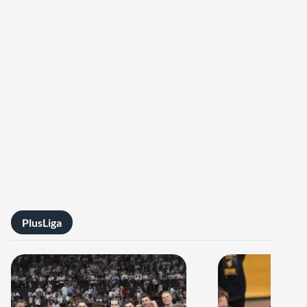
PlusLiga