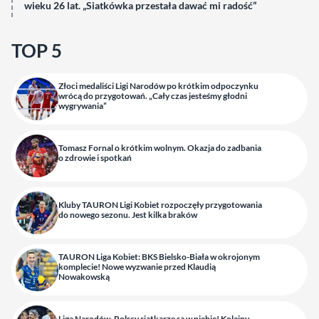
wieku 26 lat. „Siatkówka przestała dawać mi radość”
TOP 5
Złoci medaliści Ligi Narodów po krótkim odpoczynku
wrócą do przygotowań. „Cały czas jesteśmy głodni
wygrywania”
Tomasz Fornal o krótkim wolnym. Okazja do zadbania
o zdrowie i spotkań
Kluby TAURON Ligi Kobiet rozpoczęły przygotowania
do nowego sezonu. Jest kilka braków
TAURON Liga Kobiet: BKS Bielsko-Biała w okrojonym
komplecie! Nowe wyzwanie przed Klaudią
Nowakowską
Liga Narodów. Polscy siatkarze są w niebie! Kolejny