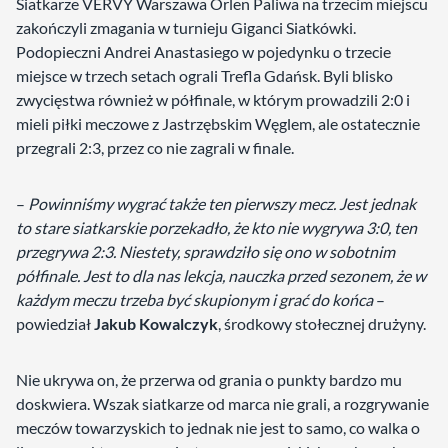
Siatkarze VERVY Warszawa Orlen Paliwa na trzecim miejscu
zakończyli zmagania w turnieju Giganci Siatkówki.
Podopieczni Andrei Anastasiego w pojedynku o trzecie
miejsce w trzech setach ograli Trefla Gdańsk. Byli blisko
zwycięstwa również w półfinale, w którym prowadzili 2:0 i
mieli piłki meczowe z Jastrzębskim Węglem, ale ostatecznie
przegrali 2:3, przez co nie zagrali w finale.
–
Powinniśmy wygrać także ten pierwszy mecz. Jest jednak
to stare siatkarskie porzekadło, że kto nie wygrywa 3:0, ten
przegrywa 2:3. Niestety, sprawdziło się ono w sobotnim
półfinale. Jest to dla nas lekcja, nauczka przed sezonem, że w
każdym meczu trzeba być skupionym i grać do końca
–
powiedział
Jakub Kowalczyk
, środkowy stołecznej drużyny.
Nie ukrywa on, że przerwa od grania o punkty bardzo mu
doskwiera. Wszak siatkarze od marca nie grali, a rozgrywanie
meczów towarzyskich to jednak nie jest to samo, co walka o