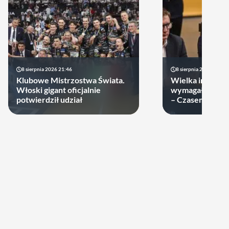
8 sierpnia 2026 21:46
8 sierpnia 2026 19:22
Klubowe Mistrzostwa Świata.
Wielka impreza
Włoski gigant oficjalnie
wymagała wielk
potwierdził udział
– Czasem warto
swoje ręce