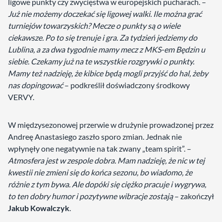
ligowe punkty czy zwycięstwa w europejskich pucharach. –
Już nie możemy doczekać się ligowej walki. Ile można grać
turniejów towarzyskich? Mecze o punkty są o wiele
ciekawsze. Po to się trenuje i gra. Za tydzień jedziemy do
Lublina, a za dwa tygodnie mamy mecz z MKS-em Będzin u
siebie. Czekamy już na te wszystkie rozgrywki o punkty.
Mamy też nadzieję, że kibice będą mogli przyjść do hal, żeby
nas dopingować
– podkreślił doświadczony środkowy
VERVY.
W międzysezonowej przerwie w drużynie prowadzonej przez
Andreę Anastasiego zaszło sporo zmian. Jednak nie
wpłynęły one negatywnie na tak zwany „team spirit”. –
Atmosfera jest w zespole dobra. Mam nadzieję, że nic w tej
kwestii nie zmieni się do końca sezonu, bo wiadomo, że
różnie z tym bywa. Ale dopóki się ciężko pracuje i wygrywa,
to ten dobry humor i pozytywne wibracje zostają
– zakończył
Jakub Kowalczyk
.