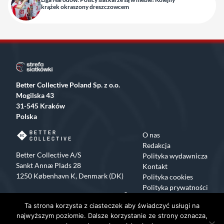
krążek okraszony dreszczowcem
Better Collective Poland Sp. z o.o.
Mogilska 43
31-545 Kraków
Polska
O nas
Redakcja
Better Collective A/S
Polityka wydawnicza
Sankt Annæ Plads 28
Kontakt
1250 København K, Denmark (DK)
Polityka cookies
Polityka prywatności
Facebook
X
Instagram
TikTok
Ta strona korzysta z ciasteczek aby świadczyć usługi na
Copyrights 2015-2024 Strefa Siatkówki All rights reserved
najwyższym poziomie. Dalsze korzystanie ze strony oznacza,