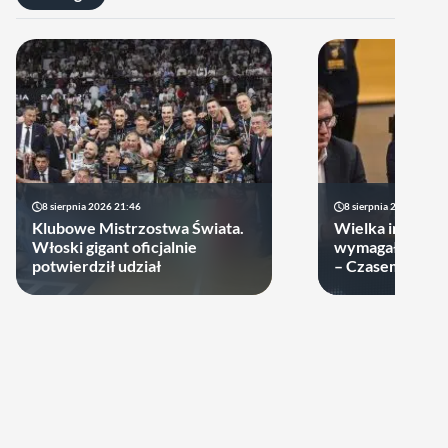
8 sierpnia 2026 21:46
8 sierpnia 2026 19:22
Klubowe Mistrzostwa Świata.
Wielka impreza
Włoski gigant oficjalnie
wymagała wielk
potwierdził udział
– Czasem warto
swoje ręce