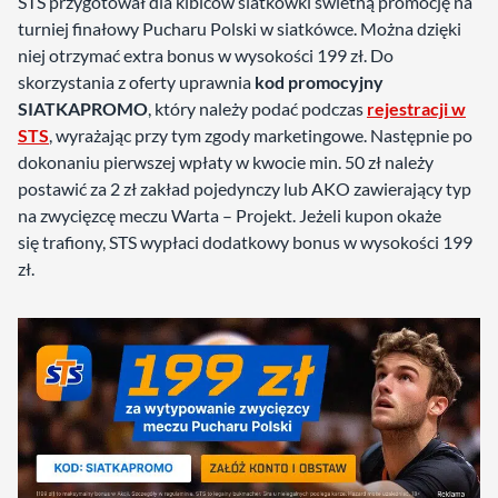
STS przygotował dla kibiców siatkówki świetną promocję na
turniej finałowy Pucharu Polski w siatkówce. Można dzięki
niej otrzymać extra bonus w wysokości 199 zł. Do
skorzystania z oferty uprawnia
kod promocyjny
SIATKAPROMO
, który należy podać podczas
rejestracji w
STS
, wyrażając przy tym zgody marketingowe. Następnie po
dokonaniu pierwszej wpłaty w kwocie min. 50 zł należy
postawić za 2 zł zakład pojedynczy lub AKO zawierający typ
na zwycięzcę meczu Warta – Projekt. Jeżeli kupon okaże
się trafiony, STS wypłaci dodatkowy bonus w wysokości 199
zł.