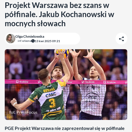
Projekt Warszawa bez szans w
półfinale. Jakub Kochanowski w
mocnych słowach
Olga Chmielowska
inf. własna
13 kwi 2025 09:21
fot. PressFocus
PGE Projekt Warszawa nie zaprezentował się w półfinale