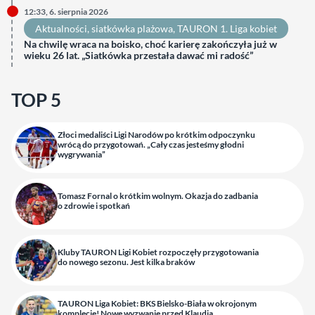
12:33, 6. sierpnia 2026
Aktualności
, 
siatkówka plażowa
, 
TAURON 1. Liga kobiet
Na chwilę wraca na boisko, choć karierę zakończyła już w
wieku 26 lat. „Siatkówka przestała dawać mi radość”
TOP 5
Złoci medaliści Ligi Narodów po krótkim odpoczynku
wrócą do przygotowań. „Cały czas jesteśmy głodni
wygrywania”
Tomasz Fornal o krótkim wolnym. Okazja do zadbania
o zdrowie i spotkań
Kluby TAURON Ligi Kobiet rozpoczęły przygotowania
do nowego sezonu. Jest kilka braków
TAURON Liga Kobiet: BKS Bielsko-Biała w okrojonym
komplecie! Nowe wyzwanie przed Klaudią