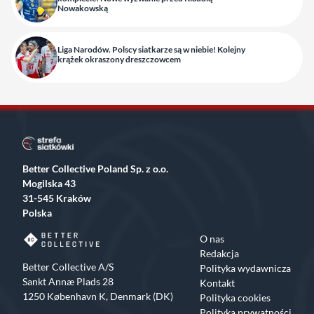
Nowakowską
Liga Narodów. Polscy siatkarze są w niebie! Kolejny
krążek okraszony dreszczowcem
Better Collective Poland Sp. z o.o.
Mogilska 43
31-545 Kraków
Polska
O nas
Redakcja
Better Collective A/S
Polityka wydawnicza
Sankt Annæ Plads 28
Kontakt
1250 København K, Denmark (DK)
Polityka cookies
Polityka prywatności