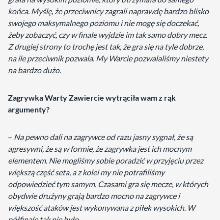
końca. Myślę, że przeciwnicy zagrali naprawdę bardzo blisko
swojego maksymalnego poziomu i nie mogę się doczekać,
żeby zobaczyć, czy w finale wyjdzie im tak samo dobry mecz.
Z drugiej strony to trochę jest tak, że gra się na tyle dobrze,
na ile przeciwnik pozwala. My Warcie pozwalaliśmy niestety
na bardzo dużo.
Zagrywka Warty Zawiercie wytrąciła wam z rąk
argumenty?
–
Na pewno dali na zagrywce od razu jasny sygnał, że są
agresywni, że są w formie, że zagrywka jest ich mocnym
elementem. Nie mogliśmy sobie poradzić w przyjęciu przez
większą część seta, a z kolei my nie potrafiliśmy
odpowiedzieć tym samym. Czasami gra się mecze, w których
obydwie drużyny grają bardzo mocno na zagrywce i
większość ataków jest wykonywana z piłek wysokich. W
półfinale tak nie było.