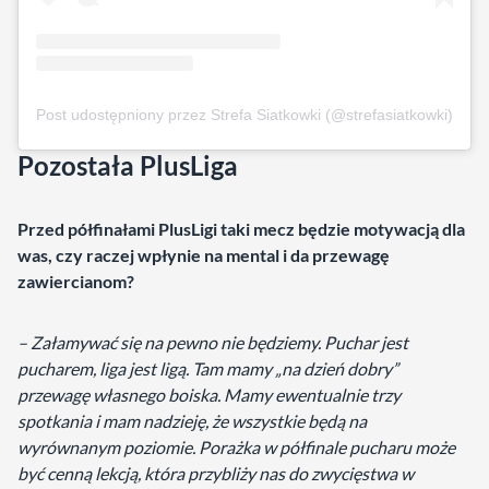
Post udostępniony przez Strefa Siatkowki (@strefasiatkowki)
Pozostała PlusLiga
Przed półfinałami PlusLigi taki mecz będzie motywacją dla
was, czy raczej wpłynie na mental i da przewagę
zawiercianom?
– Załamywać się na pewno nie będziemy. Puchar jest
pucharem, liga jest ligą. Tam mamy „na dzień dobry”
przewagę własnego boiska. Mamy ewentualnie trzy
spotkania i mam nadzieję, że wszystkie będą na
wyrównanym poziomie. Porażka w półfinale pucharu może
być cenną lekcją, która przybliży nas do zwycięstwa w