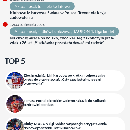
Aktualności
, 
turnieje światowe
Klubowe Mistrzosta Świata w Polsce. Trener nie kryje
zadowolenia
12:33, 6. sierpnia 2026
Aktualności
, 
siatkówka plażowa
, 
TAURON 1. Liga kobiet
Na chwilę wraca na boisko, choć karierę zakończyła już w
wieku 26 lat. „Siatkówka przestała dawać mi radość”
TOP 5
Złoci medaliści Ligi Narodów po krótkim odpoczynku
wrócą do przygotowań. „Cały czas jesteśmy głodni
wygrywania”
Tomasz Fornal o krótkim wolnym. Okazja do zadbania
o zdrowie i spotkań
Kluby TAURON Ligi Kobiet rozpoczęły przygotowania
do nowego sezonu. Jest kilka braków