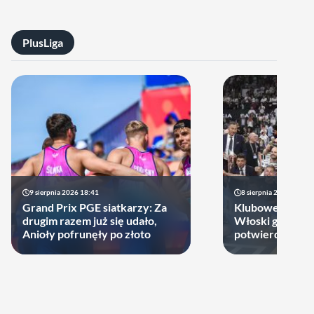
PlusLiga
9 sierpnia 2026 18:41
8 sierpnia 2026 21:46
Grand Prix PGE siatkarzy: Za
Klubowe Mistrz
drugim razem już się udało,
Włoski gigant of
Anioły pofrunęły po złoto
potwierdził udz