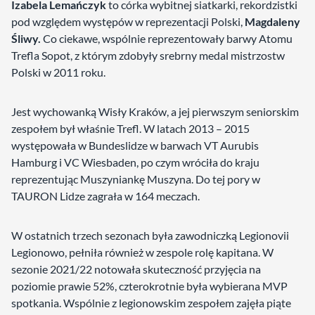
Izabela Lemańczyk
to córka wybitnej siatkarki, rekordzistki
pod względem występów w reprezentacji Polski,
Magdaleny
Śliwy.
Co ciekawe, wspólnie reprezentowały barwy Atomu
Trefla Sopot, z którym zdobyły srebrny medal mistrzostw
Polski w 2011 roku.
Jest wychowanką Wisły Kraków, a jej pierwszym seniorskim
zespołem był właśnie Trefl. W latach 2013 – 2015
występowała w Bundeslidze w barwach VT Aurubis
Hamburg i VC Wiesbaden, po czym wróciła do kraju
reprezentując Muszyniankę Muszyna. Do tej pory w
TAURON Lidze zagrała w 164 meczach.
W ostatnich trzech sezonach była zawodniczką Legionovii
Legionowo, pełniła również w zespole rolę kapitana. W
sezonie 2021/22 notowała skuteczność przyjęcia na
poziomie prawie 52%, czterokrotnie była wybierana MVP
spotkania. Wspólnie z legionowskim zespołem zajęła piąte