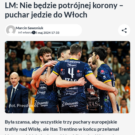
LM: Nie będzie potrójnej korony –
puchar jedzie do Włoch
Marcin Sawoniuk
inf. własna
5 maj 2024 17:33
fot. PressFocus
Była szansa, aby wszystkie trzy puchary europejskie
trafiły nad Wisłę, ale Itas Trentino w końcu przełamał