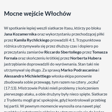
Mocne wejście Włochów
W spotkanie lepiej weszli siatkarze Itasu, którzy po bloku
Jana Kozamernika
oraz wykorzystaniu przechodzącej piłki
przez
Kamila Rychlickiego
prowadzili 4:1. Trzypunktowa
różnica utrzymywała się przez dłuższy czas i dopiero po
przeczytaniu zamiarów
Riccardo Sbertoliego
przez
Tomasza
Fornala
oraz skończeniu krótkiej przez
Norberta Hubera
jastrzębianie doprowadzili do wyrównania. Stan taki nie
utrzymywał się długo. Za sprawą
Marko Podrascanina
i
Alessandro Michielettiego
włoska ekipa ponownie
zbudowała sobie przewagę, tym razem na cztery ,,oczka”
(17:13). Mistrzowie Polski mieli problemy z kończeniem
pierwszego ataku, a obie drużyny były nieco spięte. Siatkarze
z Trydentu mogli grać spokojnie, gdyż kontrolowali przebieg
tej partii. W pewnym momencie wynosiła ona nawet pięć
punktów i ostatecznie różnica ta utrzymywała się do końca