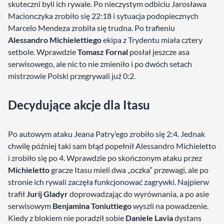
skuteczni byli ich rywale. Po nieczystym odbiciu Jarosława
Macionczyka zrobiło się 22:18 i sytuacja podopiecznych
Marcelo Mendeza zrobiła się trudna. Po trafieniu
Alessandro Michielettiego
ekipa z Trydentu miała cztery
setbole. Wprawdzie
Tomasz Fornal
posłał jeszcze asa
serwisowego, ale nic to nie zmieniło i po dwóch setach
mistrzowie Polski przegrywali już 0:2.
Decydujące akcje dla Itasu
Po autowym ataku Jeana Patry’ego zrobiło się 2:4. Jednak
chwilę później taki sam błąd popełnił Alessandro Michieletto
i zrobiło się po 4. Wprawdzie po skończonym ataku przez
Michieletto
gracze Itasu mieli dwa ,,oczka” przewagi, ale po
stronie ich rywali zaczęła funkcjonować zagrywki. Najpierw
trafił
Jurij Gladyr
doprowadzając do wyrównania, a po asie
serwisowym
Benjamina Toniuttiego
wyszli na powadzenie.
Kiedy z blokiem nie poradził sobie
Daniele Lavia
dystans