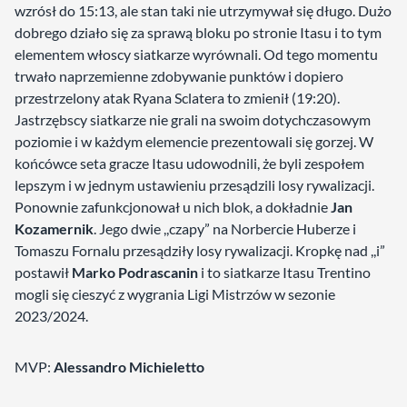
wzrósł do 15:13, ale stan taki nie utrzymywał się długo. Dużo
dobrego działo się za sprawą bloku po stronie Itasu i to tym
elementem włoscy siatkarze wyrównali. Od tego momentu
trwało naprzemienne zdobywanie punktów i dopiero
przestrzelony atak Ryana Sclatera to zmienił (19:20).
Jastrzębscy siatkarze nie grali na swoim dotychczasowym
poziomie i w każdym elemencie prezentowali się gorzej. W
końcówce seta gracze Itasu udowodnili, że byli zespołem
lepszym i w jednym ustawieniu przesądzili losy rywalizacji.
Ponownie zafunkcjonował u nich blok, a dokładnie
Jan
Kozamernik
. Jego dwie ,,czapy” na Norbercie Huberze i
Tomaszu Fornalu przesądziły losy rywalizacji. Kropkę nad ,,i”
postawił
Marko Podrascanin
i to siatkarze Itasu Trentino
mogli się cieszyć z wygrania Ligi Mistrzów w sezonie
2023/2024.
MVP:
Alessandro Michieletto