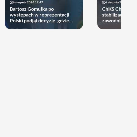
6 sierpnia 2026 17:47
6 sierpnia 2026 10:14
Bartosz Gomułka po
ChKS Chełm sta
występach w reprezentacji
stabilizację. D
Polski podjął decyzję, gdzie
zawodników zost
zagra w najbliższych sezonach!