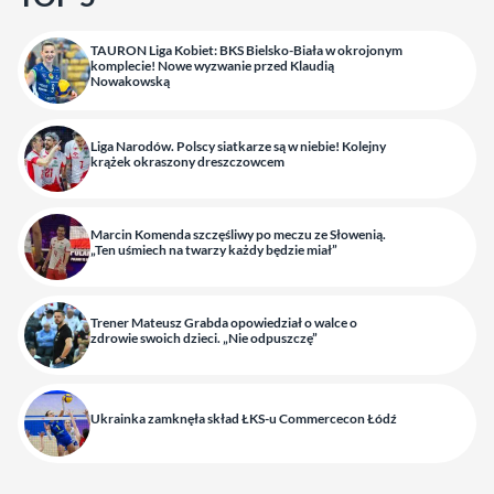
TAURON Liga Kobiet: BKS Bielsko-Biała w okrojonym
komplecie! Nowe wyzwanie przed Klaudią
Nowakowską
Liga Narodów. Polscy siatkarze są w niebie! Kolejny
krążek okraszony dreszczowcem
Marcin Komenda szczęśliwy po meczu ze Słowenią.
„Ten uśmiech na twarzy każdy będzie miał”
Trener Mateusz Grabda opowiedział o walce o
zdrowie swoich dzieci. „Nie odpuszczę”
Ukrainka zamknęła skład ŁKS-u Commercecon Łódź