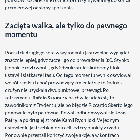
premierowej odsłony spotkania.
Zacięta walka, ale tylko do pewnego
momentu
Początek drugiego seta w wykonaniu jastrzębian wyglądał
znacznie lepiej, gdyż zaczęli go od prowadzenia 3:0. Szybko
jednak je roztrwonili, gdyż dwukrotnie skuteczny blok
ustawili siatkarze Itasu. Od tego momentu wynik oscylował
wokół remisu i choć prowadzący zmieniał się to żadna z
drużyn nie uzyskała dwupunktowej przewagi. Po
zatrzymaniu
Rafała Szymury
na chwilę udało się to
zawodnikom z Trydentu, ale po błędzie Riccardo Sbertoliego
ponownie było po równo. Powoli odbudowywał się
Jean
Patry
, a po drugiej stronie
Kamil Rychlicki
. W jednym
ustawieniu jastrzębianie stracili cztery punkty z rzędu.
Ponownie przestali kończyć swoje akcje, a w kontrach