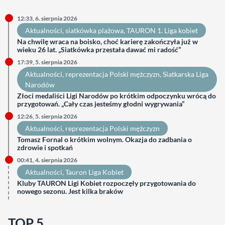
12:33, 6. sierpnia 2026
Aktualności
, 
siatkówka plażowa
, 
TAURON 1. Liga kobiet
Na chwilę wraca na boisko, choć karierę zakończyła już w
wieku 26 lat. „Siatkówka przestała dawać mi radość”
17:39, 5. sierpnia 2026
Aktualności
, 
reprezentacja Polski mężczyzn
, 
Siatkarska Liga
Narodów
Złoci medaliści Ligi Narodów po krótkim odpoczynku wrócą do
przygotowań. „Cały czas jesteśmy głodni wygrywania”
12:26, 5. sierpnia 2026
Aktualności
, 
reprezentacja Polski mężczyzn
Tomasz Fornal o krótkim wolnym. Okazja do zadbania o
zdrowie i spotkań
00:41, 4. sierpnia 2026
Aktualności
, 
Tauron Liga Kobiet
Kluby TAURON Ligi Kobiet rozpoczęły przygotowania do
nowego sezonu. Jest kilka braków
TOP 5