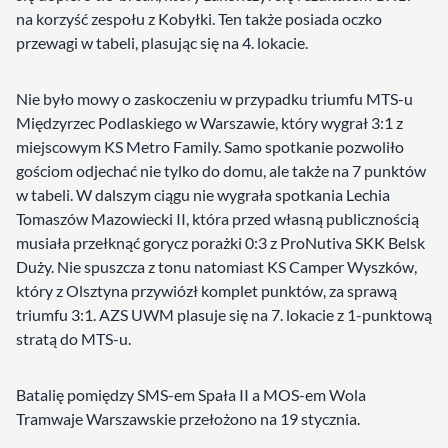
na korzyść zespołu z Kobyłki. Ten także posiada oczko
przewagi w tabeli, plasując się na 4. lokacie.
Nie było mowy o zaskoczeniu w przypadku triumfu MTS-u
Międzyrzec Podlaskiego w Warszawie, który wygrał 3:1 z
miejscowym KS Metro Family. Samo spotkanie pozwoliło
gościom odjechać nie tylko do domu, ale także na 7 punktów
w tabeli. W dalszym ciągu nie wygrała spotkania Lechia
Tomaszów Mazowiecki II, która przed własną publicznością
musiała przełknąć gorycz porażki 0:3 z ProNutiva SKK Belsk
Duży. Nie spuszcza z tonu natomiast KS Camper Wyszków,
który z Olsztyna przywiózł komplet punktów, za sprawą
triumfu 3:1. AZS UWM plasuje się na 7. lokacie z 1-punktową
stratą do MTS-u.
Batalię pomiędzy SMS-em Spała II a MOS-em Wola
Tramwaje Warszawskie przełożono na 19 stycznia.