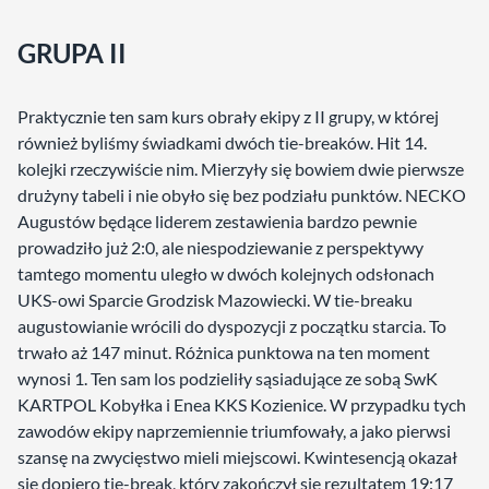
GRUPA II
Praktycznie ten sam kurs obrały ekipy z II grupy, w której
również byliśmy świadkami dwóch tie-breaków. Hit 14.
kolejki rzeczywiście nim. Mierzyły się bowiem dwie pierwsze
drużyny tabeli i nie obyło się bez podziału punktów. NECKO
Augustów będące liderem zestawienia bardzo pewnie
prowadziło już 2:0, ale niespodziewanie z perspektywy
tamtego momentu uległo w dwóch kolejnych odsłonach
UKS-owi Sparcie Grodzisk Mazowiecki. W tie-breaku
augustowianie wrócili do dyspozycji z początku starcia. To
trwało aż 147 minut. Różnica punktowa na ten moment
wynosi 1. Ten sam los podzieliły sąsiadujące ze sobą SwK
KARTPOL Kobyłka i Enea KKS Kozienice. W przypadku tych
zawodów ekipy naprzemiennie triumfowały, a jako pierwsi
szansę na zwycięstwo mieli miejscowi. Kwintesencją okazał
się dopiero tie-break, który zakończył się rezultatem 19:17