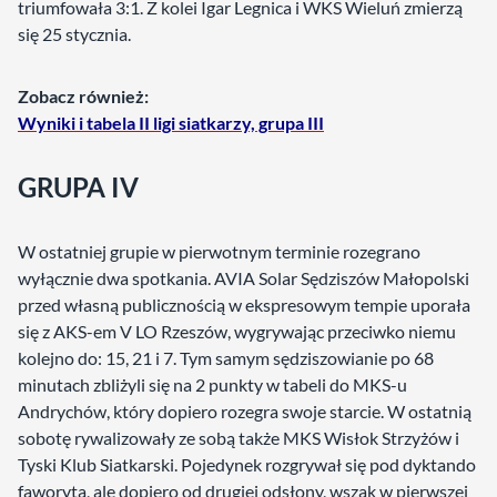
triumfowała 3:1. Z kolei Igar Legnica i WKS Wieluń zmierzą
się 25 stycznia.
Zobacz również:
Wyniki i tabela II ligi siatkarzy, grupa III
GRUPA IV
W ostatniej grupie w pierwotnym terminie rozegrano
wyłącznie dwa spotkania. AVIA Solar Sędziszów Małopolski
przed własną publicznością w ekspresowym tempie uporała
się z AKS-em V LO Rzeszów, wygrywając przeciwko niemu
kolejno do: 15, 21 i 7. Tym samym sędziszowianie po 68
minutach zbliżyli się na 2 punkty w tabeli do MKS-u
Andrychów, który dopiero rozegra swoje starcie. W ostatnią
sobotę rywalizowały ze sobą także MKS Wisłok Strzyżów i
Tyski Klub Siatkarski. Pojedynek rozgrywał się pod dyktando
faworyta, ale dopiero od drugiej odsłony, wszak w pierwszej