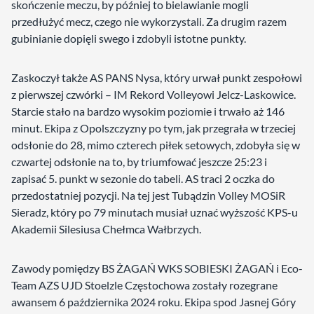
skończenie meczu, by później to bielawianie mogli
przedłużyć mecz, czego nie wykorzystali. Za drugim razem
gubinianie dopięli swego i zdobyli istotne punkty.
Zaskoczył także AS PANS Nysa, który urwał punkt zespołowi
z pierwszej czwórki – IM Rekord Volleyowi Jelcz-Laskowice.
Starcie stało na bardzo wysokim poziomie i trwało aż 146
minut. Ekipa z Opolszczyzny po tym, jak przegrała w trzeciej
odsłonie do 28, mimo czterech piłek setowych, zdobyła się w
czwartej odsłonie na to, by triumfować jeszcze 25:23 i
zapisać 5. punkt w sezonie do tabeli. AS traci 2 oczka do
przedostatniej pozycji. Na tej jest Tubądzin Volley MOSiR
Sieradz, który po 79 minutach musiał uznać wyższość KPS-u
Akademii Silesiusa Chełmca Wałbrzych.
Zawody pomiędzy BS ŻAGAŃ WKS SOBIESKI ŻAGAŃ i Eco-
Team AZS UJD Stoelzle Częstochowa zostały rozegrane
awansem 6 października 2024 roku. Ekipa spod Jasnej Góry