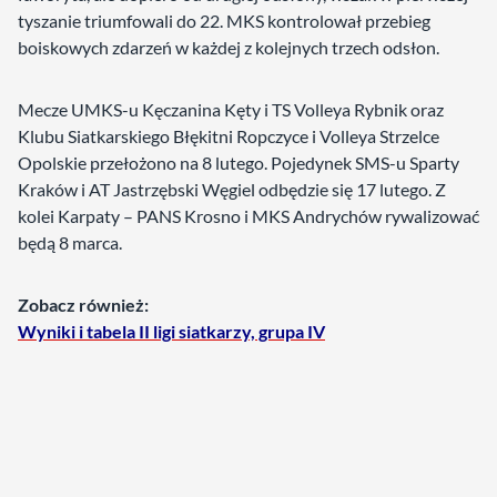
tyszanie triumfowali do 22. MKS kontrolował przebieg
boiskowych zdarzeń w każdej z kolejnych trzech odsłon.
Mecze UMKS-u Kęczanina Kęty i TS Volleya Rybnik oraz
Klubu Siatkarskiego Błękitni Ropczyce i Volleya Strzelce
Opolskie przełożono na 8 lutego. Pojedynek SMS-u Sparty
Kraków i AT Jastrzębski Węgiel odbędzie się 17 lutego. Z
kolei Karpaty – PANS Krosno i MKS Andrychów rywalizować
będą 8 marca.
Zobacz również:
Wyniki i tabela II ligi siatkarzy, grupa IV