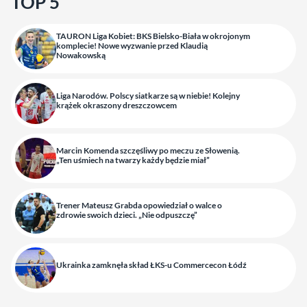
TOP 5
TAURON Liga Kobiet: BKS Bielsko-Biała w okrojonym
komplecie! Nowe wyzwanie przed Klaudią
Nowakowską
Liga Narodów. Polscy siatkarze są w niebie! Kolejny
krążek okraszony dreszczowcem
Marcin Komenda szczęśliwy po meczu ze Słowenią.
„Ten uśmiech na twarzy każdy będzie miał”
Trener Mateusz Grabda opowiedział o walce o
zdrowie swoich dzieci. „Nie odpuszczę”
Ukrainka zamknęła skład ŁKS-u Commercecon Łódź