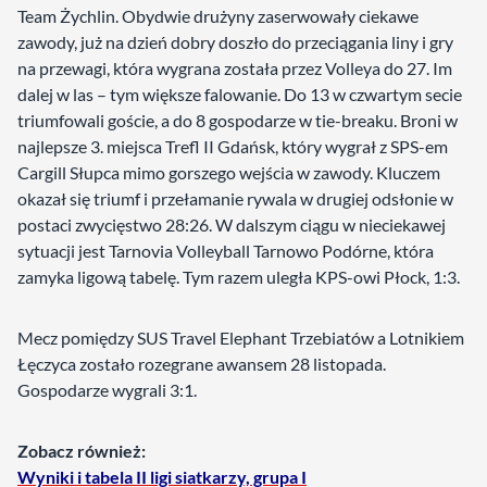
Team Żychlin. Obydwie drużyny zaserwowały ciekawe
zawody, już na dzień dobry doszło do przeciągania liny i gry
na przewagi, która wygrana została przez Volleya do 27. Im
dalej w las – tym większe falowanie. Do 13 w czwartym secie
triumfowali goście, a do 8 gospodarze w tie-breaku. Broni w
najlepsze 3. miejsca Trefl II Gdańsk, który wygrał z SPS-em
Cargill Słupca mimo gorszego wejścia w zawody. Kluczem
okazał się triumf i przełamanie rywala w drugiej odsłonie w
postaci zwycięstwo 28:26. W dalszym ciągu w nieciekawej
sytuacji jest Tarnovia Volleyball Tarnowo Podórne, która
zamyka ligową tabelę. Tym razem uległa KPS-owi Płock, 1:3.
Mecz pomiędzy SUS Travel Elephant Trzebiatów a Lotnikiem
Łęczyca zostało rozegrane awansem 28 listopada.
Gospodarze wygrali 3:1.
Zobacz również:
Wyniki i tabela II ligi siatkarzy, grupa I