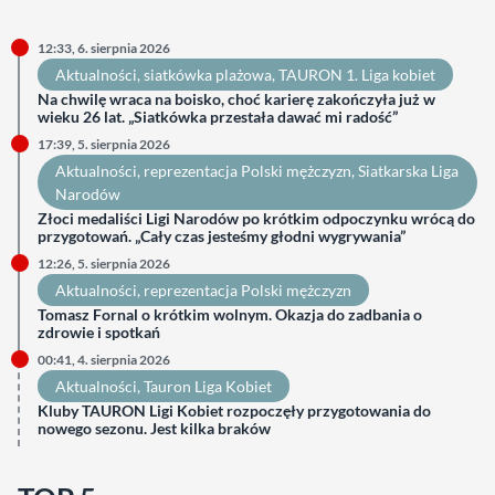
12:33, 6. sierpnia 2026
Aktualności
, 
siatkówka plażowa
, 
TAURON 1. Liga kobiet
Na chwilę wraca na boisko, choć karierę zakończyła już w
wieku 26 lat. „Siatkówka przestała dawać mi radość”
17:39, 5. sierpnia 2026
Aktualności
, 
reprezentacja Polski mężczyzn
, 
Siatkarska Liga
Narodów
Złoci medaliści Ligi Narodów po krótkim odpoczynku wrócą do
przygotowań. „Cały czas jesteśmy głodni wygrywania”
12:26, 5. sierpnia 2026
Aktualności
, 
reprezentacja Polski mężczyzn
Tomasz Fornal o krótkim wolnym. Okazja do zadbania o
zdrowie i spotkań
00:41, 4. sierpnia 2026
Aktualności
, 
Tauron Liga Kobiet
Kluby TAURON Ligi Kobiet rozpoczęły przygotowania do
nowego sezonu. Jest kilka braków