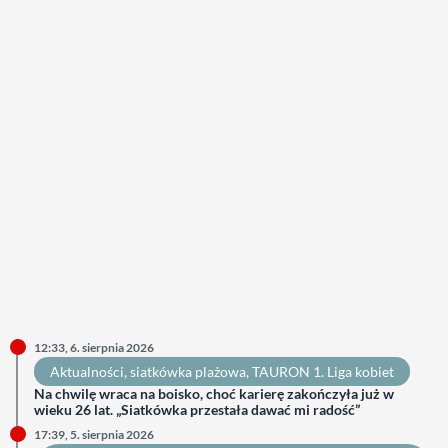
12:33, 6. sierpnia 2026
Aktualności
, 
siatkówka plażowa
, 
TAURON 1. Liga kobiet
Na chwilę wraca na boisko, choć karierę zakończyła już w
wieku 26 lat. „Siatkówka przestała dawać mi radość”
17:39, 5. sierpnia 2026