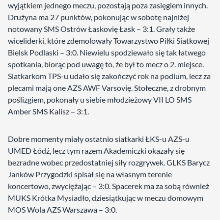
wyjątkiem jednego meczu, pozostają poza zasięgiem innych.
Drużyna ma 27 punktów, pokonując w sobotę najniżej
notowany SMS Ostrów Łaskovię Łask – 3:1. Grały także
wiceliderki, które zdemolowały Towarzystwo Piłki Siatkowej
Bielsk Podlaski – 3:0. Niewielu spodziewało się tak łatwego
spotkania, biorąc pod uwagę to, że był to mecz o 2. miejsce.
Siatkarkom TPS-u udało się zakończyć rok na podium, lecz za
plecami mają one AZS AWF Varsovię. Stołeczne, z drobnym
poślizgiem, pokonały u siebie młodzieżowy VII LO SMS
Amber SMS Kalisz – 3:1.
Dobre momenty miały ostatnio siatkarki ŁKS-u AZS-u
UMED Łódź, lecz tym razem Akademiczki okazały się
bezradne wobec przedostatniej siły rozgrywek. GLKS Barycz
Janków Przygodzki spisał się na własnym terenie
koncertowo, zwyciężając – 3:0. Spacerek ma za sobą również
MUKS Krótka Mysiadło, dziesiątkując w meczu domowym
MOS Wola AZS Warszawa – 3:0.