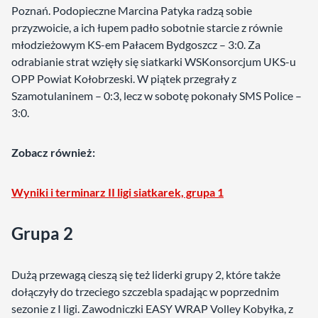
Poznań. Podopieczne Marcina Patyka radzą sobie
przyzwoicie, a ich łupem padło sobotnie starcie z równie
młodzieżowym KS-em Pałacem Bydgoszcz – 3:0. Za
odrabianie strat wzięły się siatkarki WSKonsorcjum UKS-u
OPP Powiat Kołobrzeski. W piątek przegrały z
Szamotulaninem – 0:3, lecz w sobotę pokonały SMS Police –
3:0.
Zobacz również:
Wyniki i terminarz II ligi siatkarek, grupa 1
Grupa 2
Dużą przewagą cieszą się też liderki grupy 2, które także
dołączyły do trzeciego szczebla spadając w poprzednim
sezonie z I ligi. Zawodniczki EASY WRAP Volley Kobyłka, z