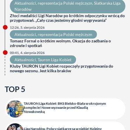
Aktualności
, 
reprezentacja Polski mężczyzn
, 
Siatkarska Liga
Narodów
Złoci medaliści Ligi Narodów po krótkim odpoczynku wrócą do
przygotowań. „Cały czas jesteśmy głodni wygrywania”
12:26, 5. sierpnia 2026
Aktualności
, 
reprezentacja Polski mężczyzn
Tomasz Fornal o krótkim wolnym. Okazja do zadbania o
zdrowie i spotkań
00:41, 4. sierpnia 2026
Aktualności
, 
Tauron Liga Kobiet
Kluby TAURON Ligi Kobiet rozpoczęły przygotowania do
nowego sezonu. Jest kilka braków
TOP 5
TAURON Liga Kobiet: BKS Bielsko-Biała w okrojonym
komplecie! Nowe wyzwanie przed Klaudią
Nowakowską
Liga Narodów. Polscy siatkarze są w niebie! Kolejny