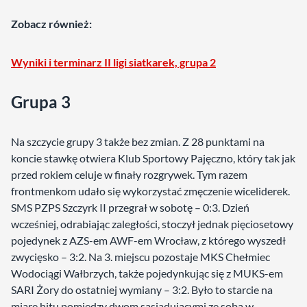
Zobacz również:
Wyniki i terminarz II ligi siatkarek, grupa 2
Grupa 3
Na szczycie grupy 3 także bez zmian. Z 28 punktami na
koncie stawkę otwiera Klub Sportowy Pajęczno, który tak jak
przed rokiem celuje w finały rozgrywek. Tym razem
frontmenkom udało się wykorzystać zmęczenie wiceliderek.
SMS PZPS Szczyrk II przegrał w sobotę – 0:3. Dzień
wcześniej, odrabiając zaległości, stoczył jednak pięciosetowy
pojedynek z AZS-em AWF-em Wrocław, z którego wyszedł
zwycięsko – 3:2. Na 3. miejscu pozostaje MKS Chełmiec
Wodociągi Wałbrzych, także pojedynkując się z MUKS-em
SARI Żory do ostatniej wymiany – 3:2. Było to starcie na
miarę hitu pomiędzy dwom sąsiadującymi ze sobą w