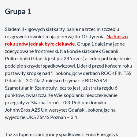
Grupa 1
Śladem II-ligowych siatkarzy, panie na trzecim szczeblu
rozgrywek również mają przerwę do 10 stycznia.
Na finiszu
roku znów jednak było ciekawie
. Grupa 1 dalej ma jedne
zdecydowane frontmenki. Na koncie siatkarek Gedanii
Politechniki Gdańsk jest już 28 'oczek’, a jedno potknięcie nie
podcięło skrzydeł spadkowiczowi. Liderki przed końcem roku
postawiły kropkę nad 'i’ pokonując w derbach ROCKFIN TSS
Gdańsk – 3:0. Na 2. miejscu trzyma się BIOFARM
Szamotulanin Szamotuły, lecz to jest już strata rzędu 6
punktów, zwłaszcza, że Wielkopolanki nieoczekiwanie
przegrały ze Skarpą Toruń – 0:3. Podium domyka
JohnnyBros AZS Uniwersytet Gdański, pokonując na
wyjeździe UKS ZSMS Poznań – 3:1.
Tuż za topem czai się inny spadkowicz, Enea Energetyk