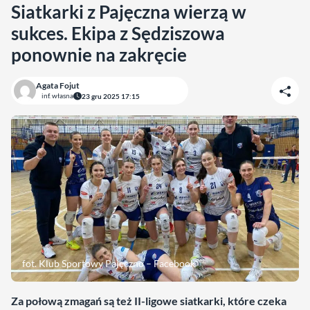
Siatkarki z Pajęczna wierzą w
sukces. Ekipa z Sędziszowa
ponownie na zakręcie
Agata Fojut
inf. własna
23 gru 2025 17:15
fot. Klub Sportowy Pajęczno – Facebook
Za połową zmagań są też II-ligowe siatkarki, które czeka