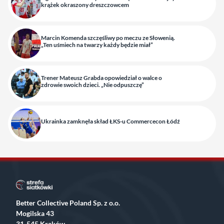
krążek okraszony dreszczowcem
Marcin Komenda szczęśliwy po meczu ze Słowenią.
„Ten uśmiech na twarzy każdy będzie miał”
Trener Mateusz Grabda opowiedział o walce o
zdrowie swoich dzieci. „Nie odpuszczę”
Ukrainka zamknęła skład ŁKS-u Commercecon Łódź
Better Collective Poland Sp. z o.o.
Mogilska 43
31-545 Kraków