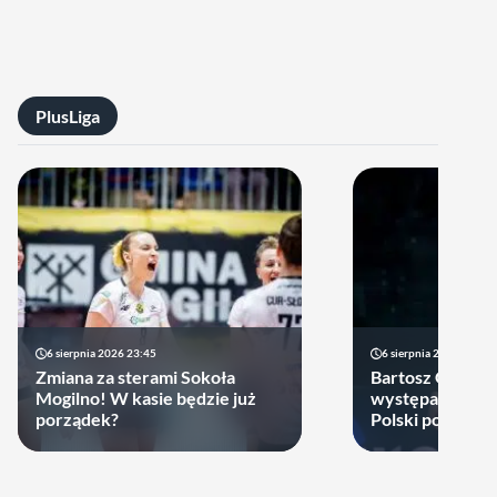
PlusLiga
6 sierpnia 2026 23:45
6 sierpnia 2026 17:40
Zmiana za sterami Sokoła
Bartosz Gomułk
Mogilno! W kasie będzie już
występach w re
porządek?
Polski podjął de
zagra w najbliż