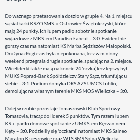
Do ważnego przetasowania doszło w grupie 4. Na 1. miejscu
są siatkarki KSZO SMS-u Ostrowiec Świętokrzyski, które
mają 24 punkty. Ich łupem padło sobotnie spotkanie
wyjazdowe z MKS-em Paradiso Łańcut – 3:0. Ewidentnie
gorszy czas ma natomiast KS Marba Sędziszów Małopolski.
Drużyna długi czas była niepokonana, lecz w miniony
weekend przegrała drugie spotkanie, spadając na 2. miejsce.
Wiceliderki także mają na koncie 24 'oczka’, lecz lepszy był
MUKS Poprad-Bank Spółdzielczy Stary Sącz, triumfując u
siebie – 3:1. Podium domyka DRS AZS UMCS Lublin,
demolując na własnym terenie MKS MOS Wieliczka – 3:0.
Dalej w czubie pozostaje Tomaszowski Klub Sportowy
Tomasovia, tracąc do liderek 5 punktów. Tym razem łupem
KS-u padło domowe spotkanie z UMKS-em Kęczaninem
Kęty – 3:0. Podzieliły się 'oczkami’ natomiast MKS Salneo
Maraton Krzeszowice oraz WTS SMS Solna Wieliczka.