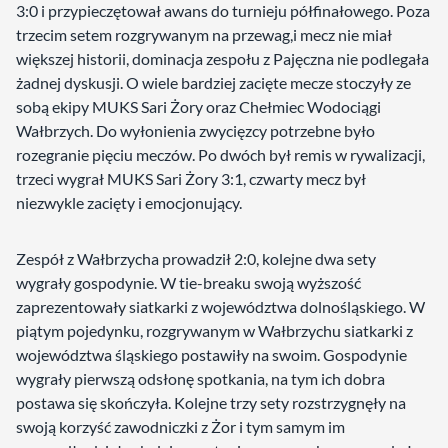
3:0 i przypieczętował awans do turnieju półfinałowego. Poza
trzecim setem rozgrywanym na przewag,i mecz nie miał
większej historii, dominacja zespołu z Pajęczna nie podlegała
żadnej dyskusji. O wiele bardziej zacięte mecze stoczyły ze
sobą ekipy MUKS Sari Żory oraz Chełmiec Wodociągi
Wałbrzych. Do wyłonienia zwycięzcy potrzebne było
rozegranie pięciu meczów. Po dwóch był remis w rywalizacji,
trzeci wygrał MUKS Sari Żory 3:1, czwarty mecz był
niezwykle zacięty i emocjonujący.
Zespół z Wałbrzycha prowadził 2:0, kolejne dwa sety
wygrały gospodynie. W tie-breaku swoją wyższość
zaprezentowały siatkarki z województwa dolnośląskiego. W
piątym pojedynku, rozgrywanym w Wałbrzychu siatkarki z
województwa śląskiego postawiły na swoim. Gospodynie
wygrały pierwszą odsłonę spotkania, na tym ich dobra
postawa się skończyła. Kolejne trzy sety rozstrzygnęły na
swoją korzyść zawodniczki z Żor i tym samym im