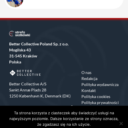
Better Collective Poland Sp. z o.o.
Mogilska 43
31-545 Kraków
Polska
O nas
Redakcja
Better Collective A/S
Polityka wydawnicza
Sankt Annæ Plads 28
Kontakt
1250 København K, Denmark (DK)
Polityka cookies
Polityka prywatności
Facebook
X
Instagram
TikTok
Ta strona korzysta z ciasteczek aby świadczyć usługi na
Copyrights 2015-2024 Strefa Siatkówki All rights reserved
najwyższym poziomie. Dalsze korzystanie ze strony oznacza,
że zgadzasz się na ich użycie.