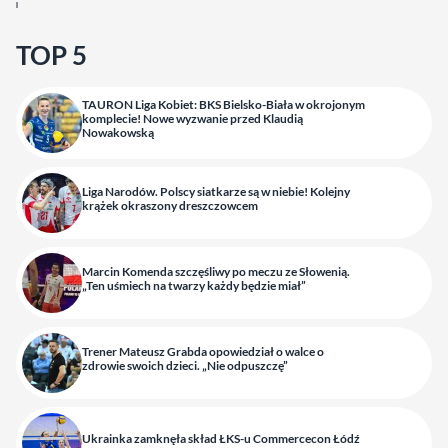
TOP 5
TAURON Liga Kobiet: BKS Bielsko-Biała w okrojonym
komplecie! Nowe wyzwanie przed Klaudią
Nowakowską
Liga Narodów. Polscy siatkarze są w niebie! Kolejny
krążek okraszony dreszczowcem
Marcin Komenda szczęśliwy po meczu ze Słowenią.
„Ten uśmiech na twarzy każdy będzie miał”
Trener Mateusz Grabda opowiedział o walce o
zdrowie swoich dzieci. „Nie odpuszczę”
Ukrainka zamknęła skład ŁKS-u Commercecon Łódź