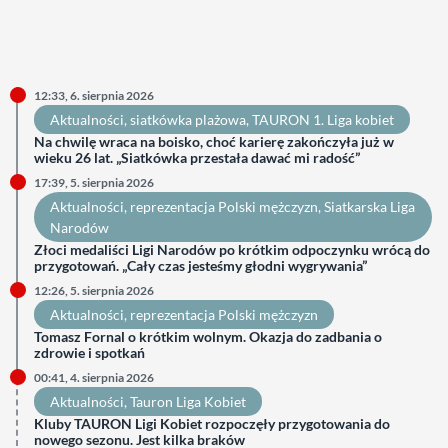
12:33, 6. sierpnia 2026
Aktualności
, 
siatkówka plażowa
, 
TAURON 1. Liga kobiet
Na chwilę wraca na boisko, choć karierę zakończyła już w
wieku 26 lat. „Siatkówka przestała dawać mi radość”
17:39, 5. sierpnia 2026
Aktualności
, 
reprezentacja Polski mężczyzn
, 
Siatkarska Liga
Narodów
Złoci medaliści Ligi Narodów po krótkim odpoczynku wrócą do
przygotowań. „Cały czas jesteśmy głodni wygrywania”
12:26, 5. sierpnia 2026
Aktualności
, 
reprezentacja Polski mężczyzn
Tomasz Fornal o krótkim wolnym. Okazja do zadbania o
zdrowie i spotkań
00:41, 4. sierpnia 2026
Aktualności
, 
Tauron Liga Kobiet
Kluby TAURON Ligi Kobiet rozpoczęły przygotowania do
nowego sezonu. Jest kilka braków