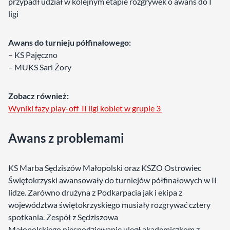
przypadł udział w kolejnym etapie rozgrywek o awans do I
ligi
Awans do turnieju półfinałowego:
– KS Pajęczno
– MUKS Sari Żory
Zobacz również:
Wyniki fazy play-off II ligi kobiet w grupie 3
Awans z problemami
KS Marba Sędziszów Małopolski oraz KSZO Ostrowiec
Świętokrzyski awansowały do turniejów półfinałowych w II
lidze. Zarówno drużyna z Podkarpacia jak i ekipa z
województwa świętokrzyskiego musiały rozgrywać cztery
spotkania. Zespół z Sędziszowa
Małopolskiego niespodziewanie uległ akademiczkom z