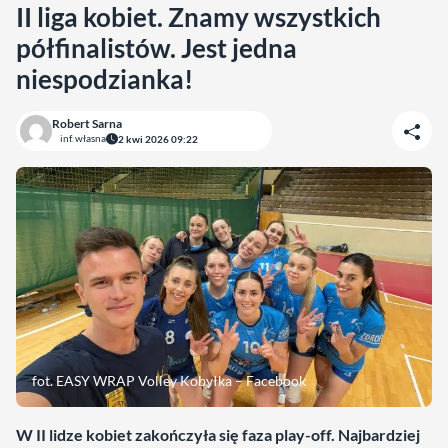
II liga kobiet. Znamy wszystkich
półfinalistów. Jest jedna
niespodzianka!
Robert Sarna
inf. własna
2 kwi 2026 09:22
fot. EASY WRAP Volley Kobyłka – Facebook
W II lidze kobiet zakończyła się faza play-off. Najbardziej