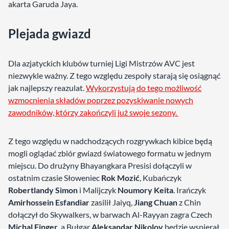
akarta Garuda Jaya.
Plejada gwiazd
Dla azjatyckich klubów turniej Ligi Mistrzów AVC jest
niezwykle ważny. Z tego względu zespoły starają się osiągnąć
jak najlepszy reazulat.
Wykorzystują do tego możliwość
wzmocnienia składów poprzez pozyskiwanie nowych
zawodników, którzy zakończyli już swoje sezony.
Z tego względu w nadchodzących rozgrywkach kibice będą
mogli oglądać zbiór gwiazd światowego formatu w jednym
miejscu. Do drużyny Bhayangkara Presisi dołączyli w
ostatnim czasie Słoweniec
Rok
Mozić
, Kubańczyk
Robertlandy Simon
i Malijczyk
Noumory Keita
. Irańczyk
Amirhossein Esfandiar
zasilił Jaiyq,
Jiang Chuan
z Chin
dołączył do Skywalkers, w barwach Al-Rayyan zagra Czech
Michal Finger
, a Bułgar
Aleksandar Nikolov
będzie wspierał