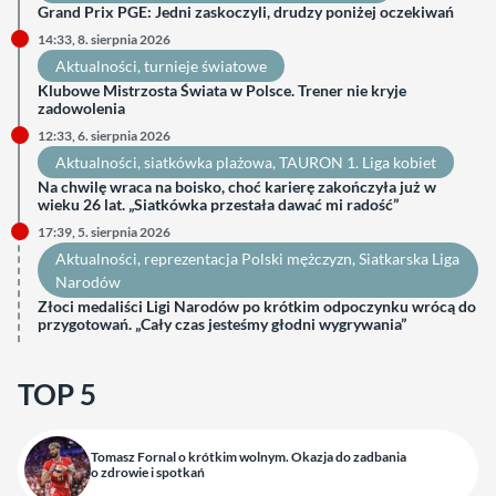
Grand Prix PGE: Jedni zaskoczyli, drudzy poniżej oczekiwań
14:33, 8. sierpnia 2026
Aktualności
, 
turnieje światowe
Klubowe Mistrzosta Świata w Polsce. Trener nie kryje
zadowolenia
12:33, 6. sierpnia 2026
Aktualności
, 
siatkówka plażowa
, 
TAURON 1. Liga kobiet
Na chwilę wraca na boisko, choć karierę zakończyła już w
wieku 26 lat. „Siatkówka przestała dawać mi radość”
17:39, 5. sierpnia 2026
Aktualności
, 
reprezentacja Polski mężczyzn
, 
Siatkarska Liga
Narodów
Złoci medaliści Ligi Narodów po krótkim odpoczynku wrócą do
przygotowań. „Cały czas jesteśmy głodni wygrywania”
TOP 5
Tomasz Fornal o krótkim wolnym. Okazja do zadbania
o zdrowie i spotkań