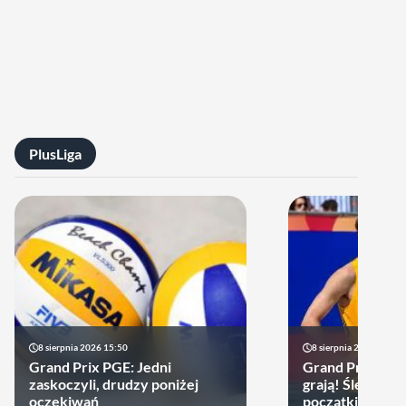
PlusLiga
8 sierpnia 2026 15:50
8 sierpnia 2026 13:09
Grand Prix PGE: Jedni
Grand Prix PGE:
zaskoczyli, drudzy poniżej
grają! Ślepsk i 
oczekiwań
początkiem