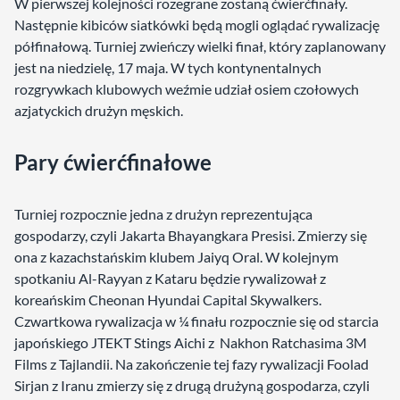
W pierwszej kolejności rozegrane zostaną ćwierćfinały.
Następnie kibiców siatkówki będą mogli oglądać rywalizację
półfinałową. Turniej zwieńczy wielki finał, który zaplanowany
jest na niedzielę, 17 maja. W tych kontynentalnych
rozgrywkach klubowych weźmie udział osiem czołowych
azjatyckich drużyn męskich.
Pary ćwierćfinałowe
Turniej rozpocznie jedna z drużyn reprezentująca
gospodarzy, czyli Jakarta Bhayangkara Presisi. Zmierzy się
ona z kazachstańskim klubem Jaiyq Oral. W kolejnym
spotkaniu Al-Rayyan z Kataru będzie rywalizował z
koreańskim Cheonan Hyundai Capital Skywalkers.
Czwartkowa rywalizacja w ¼ finału rozpocznie się od starcia
japońskiego JTEKT Stings Aichi z Nakhon Ratchasima 3M
Films z Tajlandii. Na zakończenie tej fazy rywalizacji Foolad
Sirjan z Iranu zmierzy się z drugą drużyną gospodarza, czyli