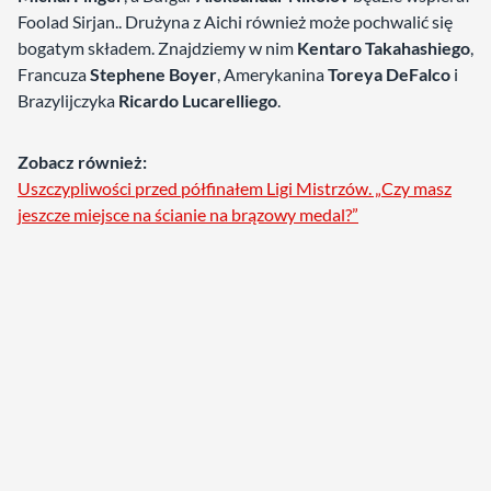
Foolad Sirjan.. Drużyna z Aichi również może pochwalić się
bogatym składem. Znajdziemy w nim
Kentaro Takahashiego
,
Francuza
Stephene Boyer
, Amerykanina
Toreya DeFalco
i
Brazylijczyka
Ricardo Lucarelliego
.
Zobacz również:
Uszczypliwości przed półfinałem Ligi Mistrzów. „Czy masz
jeszcze miejsce na ścianie na brązowy medal?”