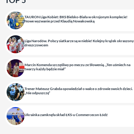
TOP 5
TAURON Liga Kobiet: BKS Bielsko-Biała w okrojonym komplecie!
Nowe wyzwanie przed Klaudią Nowakowską
Liga Narodów. Polscy siatkarze są w niebie! Kolejny krążek okraszony
dreszczowcem
Marcin Komenda szczęśliwy po meczu ze Słowenią. „Ten uśmiech na
twarzy każdy będzie miał”
Trener Mateusz Grabda opowiedział o walce o zdrowie swoich dzieci.
„Nie odpuszczę”
Ukrainka zamknęła skład ŁKS-u Commercecon Łódź