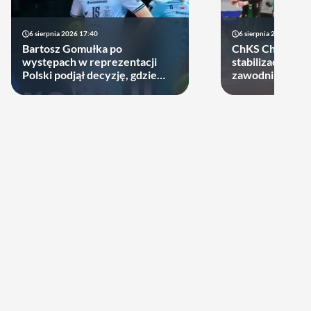
6 sierpnia 2026 17:40
6 sierpnia 2026 10:14
Bartosz Gomułka po
ChKS Chełm sta
występach w reprezentacji
stabilizację. D
Polski podjął decyzję, gdzie
zawodników zost
zagra w najbliższych sezonach!