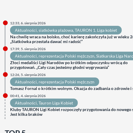
12:33, 6. sierpnia 2026
Aktualności
, 
siatkówka plażowa
, 
TAURON 1. Liga kobiet
Na chwilę wraca na boisko, choć karierę zakończyła już w wieku 26
„Siatkówka przestała dawać mi radość”
17:39, 5. sierpnia 2026
Aktualności
, 
reprezentacja Polski mężczyzn
, 
Siatkarska Liga Na
Złoci medaliści Ligi Narodów po krótkim odpoczynku wrócą do
przygotowań. „Cały czas jesteśmy głodni wygrywania”
12:26, 5. sierpnia 2026
Aktualności
, 
reprezentacja Polski mężczyzn
Tomasz Fornal o krótkim wolnym. Okazja do zadbania o zdrowie i
00:41, 4. sierpnia 2026
Aktualności
, 
Tauron Liga Kobiet
Kluby TAURON Ligi Kobiet rozpoczęły przygotowania do nowego 
Jest kilka braków