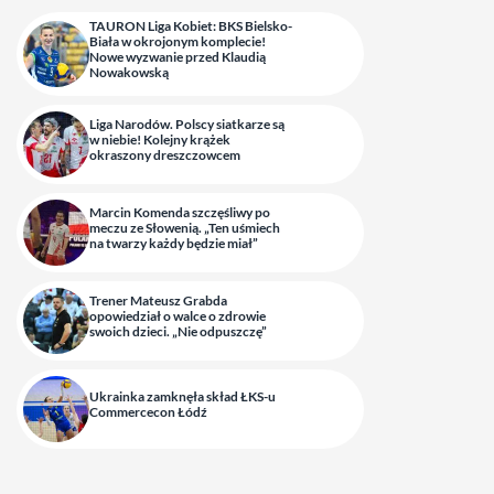
TAURON Liga Kobiet: BKS Bielsko-
Biała w okrojonym komplecie!
Nowe wyzwanie przed Klaudią
Nowakowską
Liga Narodów. Polscy siatkarze są
w niebie! Kolejny krążek
okraszony dreszczowcem
Marcin Komenda szczęśliwy po
meczu ze Słowenią. „Ten uśmiech
na twarzy każdy będzie miał”
Trener Mateusz Grabda
opowiedział o walce o zdrowie
swoich dzieci. „Nie odpuszczę”
Ukrainka zamknęła skład ŁKS-u
Commercecon Łódź