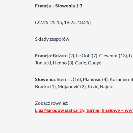
Francja – Słowenia 1:3
(22:25, 25:15, 19:25, 18:25)
Składy zespołów
Francja:
Brizard (2), Le Goff (7), Clevenot (13), 
Toniutti, Henno (3), Carle, Gueye
Słowenia:
Stern T. (16), Planinsic (4), Kozamernik 
Bracko (1), Mujanović (2), Krzić, Najdić
Zobacz również:
Liga Narodów siatkarzy, turniej finałowy – wyn