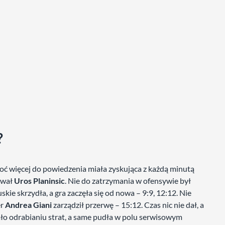
?
ć więcej do powiedzenia miała zyskująca z każdą minutą
tował
Uros Planinsic
. Nie do zatrzymania w ofensywie był
skie skrzydła, a gra zaczęła się od nowa – 9:9, 12:12. Nie
er
Andrea Giani
zarządził przerwę – 15:12. Czas nic nie dał, a
jało odrabianiu strat, a same pudła w polu serwisowym