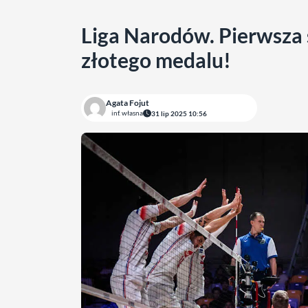
Liga Narodów. Pierwsza s
złotego medalu!
Agata Fojut
inf. własna
31 lip 2025 10:56