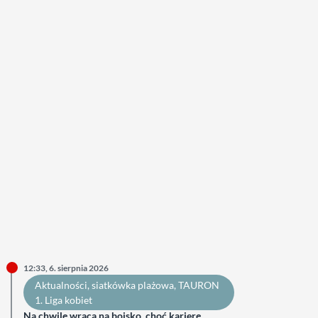
12:33, 6. sierpnia 2026
Aktualności
, 
siatkówka plażowa
, 
TAURON
1. Liga kobiet
Na chwilę wraca na boisko, choć karierę