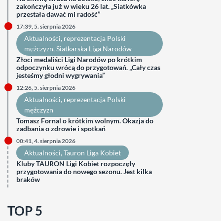
zakończyła już w wieku 26 lat. „Siatkówka
przestała dawać mi radość”
17:39, 5. sierpnia 2026
Aktualności
, 
reprezentacja Polski
mężczyzn
, 
Siatkarska Liga Narodów
Złoci medaliści Ligi Narodów po krótkim
odpoczynku wrócą do przygotowań. „Cały czas
jesteśmy głodni wygrywania”
12:26, 5. sierpnia 2026
Aktualności
, 
reprezentacja Polski
mężczyzn
Tomasz Fornal o krótkim wolnym. Okazja do
zadbania o zdrowie i spotkań
00:41, 4. sierpnia 2026
Aktualności
, 
Tauron Liga Kobiet
Kluby TAURON Ligi Kobiet rozpoczęły
przygotowania do nowego sezonu. Jest kilka
braków
TOP 5