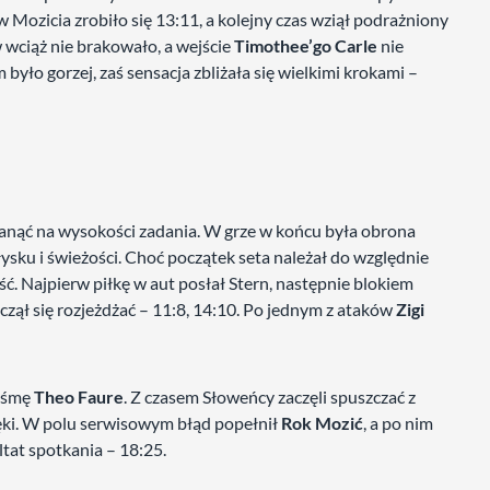
 Mozicia zrobiło się 13:11, a kolejny czas wziął podrażniony
 wciąż nie brakowało, a wejście
Timothee’go Carle
nie
 było gorzej, zaś sensacja zbliżała się wielkimi krokami –
stanąć na wysokości zadania. W grze w końcu była obrona
ysku i świeżości. Choć początek seta należał do względnie
. Najpierw piłkę w aut posłał Stern, następnie blokiem
aczął się rozjeżdżać – 11:8, 14:10. Po jednym z ataków
Zigi
taśmę
Theo Faure
. Z czasem Słoweńcy zaczęli spuszczać z
ręki. W polu serwisowym błąd popełnił
Rok Mozić
, a po nim
ltat spotkania – 18:25.