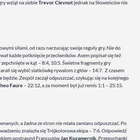
ry wziął na siebie
Trevor Clevnot
jednak na Słoweńców nie
owymi siłami, od razu narzucając swoje reguły gry. Nie do
ywał każde potknięcie przeciwników. Asem popisał się też
y zepchnięte w kąt – 8:4, 10:5. Świetne fragmenty gry
arali się wybić siatkówkę rywalom z głów – 14:7. Z czasem
e będzie. Zespół zaczął odpuszczać, szykując się na kolejnego
heo Faure
– 22:12, a za moment był już remis 1:1 – 25:15.
wnanych, a żadna ze stron nie miała zamiaru odpuszczać. Po
wadzeniu znalazła się Trójkolorowa ekipa – 7:6. Odpowiedź
lokiem postraszył Francuzów
Jan Kozamernik
. Przepychanki