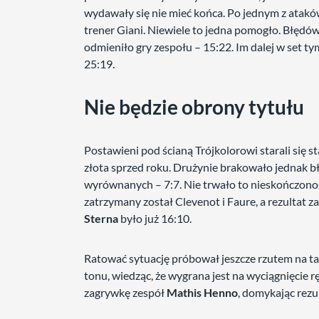
wydawały się nie mieć końca. Po jednym z ataków
trener Giani. Niewiele to jedna pomogło. Błędów
odmieniło gry zespołu – 15:22. Im dalej w set tym
25:19.
Nie będzie obrony tytułu
Postawieni pod ścianą Trójkolorowi starali się 
złota sprzed roku. Drużynie brakowało jednak bł
wyrównanych – 7:7. Nie trwało to nieskończoność
zatrzymany został Clevenot i Faure, a rezultat z
Sterna
było już 16:10.
Ratować sytuację próbował jeszcze rzutem na 
tonu, wiedząc, że wygrana jest na wyciągnięcie 
zagrywkę zespół
Mathis Henno
, domykając rezu