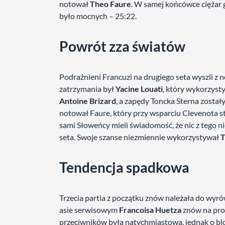
notował
Theo Faure
. W samej końcówce ciężar g
było mocnych – 25:22.
Powrót zza światów
Podrażnieni Francuzi na drugiego seta wyszli z n
zatrzymania był
Yacine Louati
, który wykorzyst
Antoine Brizard
, a zapędy Toncka Sterna został
notował Faure, który przy wsparciu Clevenota st
sami Słoweńcy mieli świadomość, że nic z tego ni
seta. Swoje szanse niezmiennie wykorzystywał
T
Tendencja spadkowa
Trzecia partia z początku znów należała do wyró
asie serwisowym
Francoisa Huetza
znów na pro
przeciwników była natychmiastowa, jednak o b