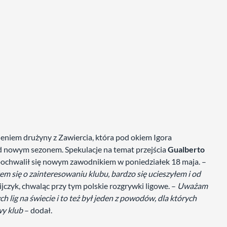
niem drużyny z Zawiercia, która pod okiem Igora
ed nowym sezonem. Spekulacje na temat przejścia
Gualberto
pochwalił się nowym zawodnikiem w poniedziałek 18 maja. –
em się o zainteresowaniu klubu, bardzo się ucieszyłem i od
ijczyk, chwaląc przy tym polskie rozgrywki ligowe. –
Uważam
h lig na świecie i to też był jeden z powodów, dla których
y klub
– dodał.