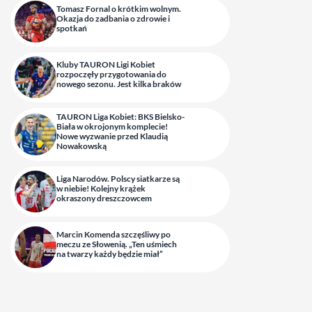
Tomasz Fornal o krótkim wolnym.
Okazja do zadbania o zdrowie i
spotkań
Kluby TAURON Ligi Kobiet
rozpoczęły przygotowania do
nowego sezonu. Jest kilka braków
TAURON Liga Kobiet: BKS Bielsko-
Biała w okrojonym komplecie!
Nowe wyzwanie przed Klaudią
Nowakowską
Liga Narodów. Polscy siatkarze są
w niebie! Kolejny krążek
okraszony dreszczowcem
Marcin Komenda szczęśliwy po
meczu ze Słowenią. „Ten uśmiech
na twarzy każdy będzie miał”