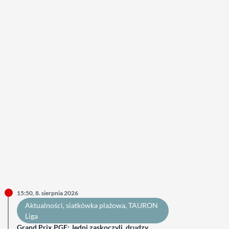
15:50, 8. sierpnia 2026
Aktualności
, 
siatkówka plażowa
, 
TAURON
Liga
Grand Prix PGE: Jedni zaskoczyli, drudzy