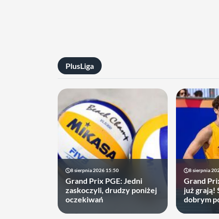
PlusLiga
8 sierpnia 2026 15:50
8 sierpnia 20
Grand Prix PGE: Jedni
Grand Pri
zaskoczyli, drudzy poniżej
już grają! 
oczekiwań
dobrym p