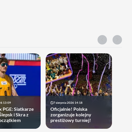
26 13:09
7 sierpnia 2026 14:18
x PGE: Siatkarze
Oficjalnie! Polska
Ślepsk i Skra z
zorganizuje kolejny
oczątkiem
prestiżowy turniej!