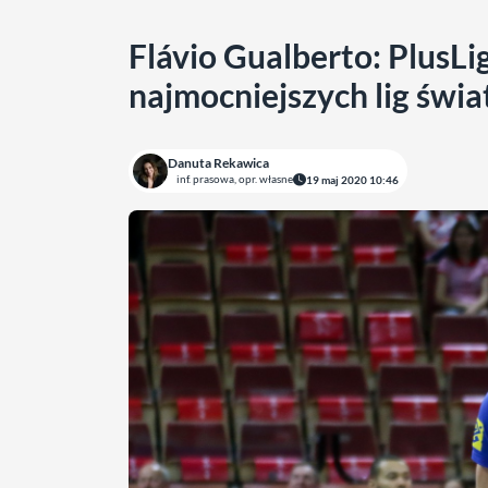
Flávio Gualberto: PlusLi
najmocniejszych lig świa
Danuta Rekawica
inf. prasowa, opr. własne
19 maj 2020 10:46