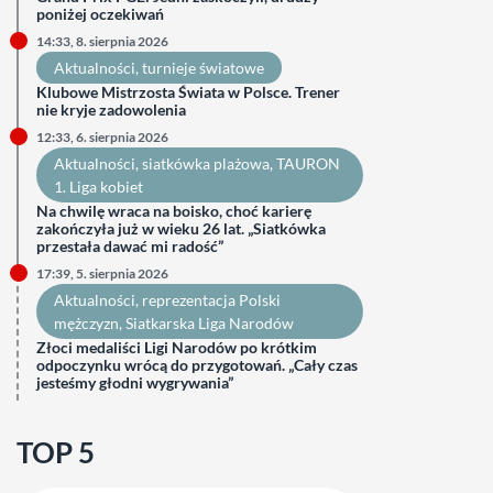
poniżej oczekiwań
14:33, 8. sierpnia 2026
Aktualności
, 
turnieje światowe
Klubowe Mistrzosta Świata w Polsce. Trener
nie kryje zadowolenia
12:33, 6. sierpnia 2026
Aktualności
, 
siatkówka plażowa
, 
TAURON
1. Liga kobiet
Na chwilę wraca na boisko, choć karierę
zakończyła już w wieku 26 lat. „Siatkówka
przestała dawać mi radość”
17:39, 5. sierpnia 2026
Aktualności
, 
reprezentacja Polski
mężczyzn
, 
Siatkarska Liga Narodów
Złoci medaliści Ligi Narodów po krótkim
odpoczynku wrócą do przygotowań. „Cały czas
jesteśmy głodni wygrywania”
TOP 5