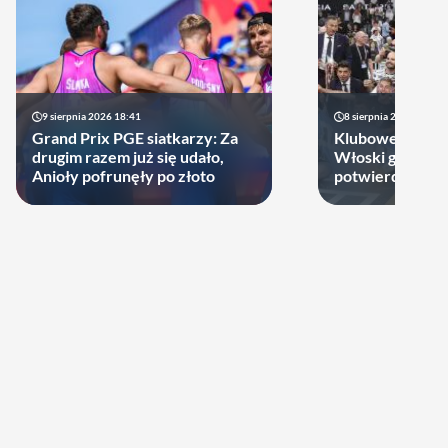
9 sierpnia 2026 18:41
8 sierpnia 2026 21:46
Grand Prix PGE siatkarzy: Za
Klubowe Mistrz
drugim razem już się udało,
Włoski gigant of
Anioły pofrunęły po złoto
potwierdził udz