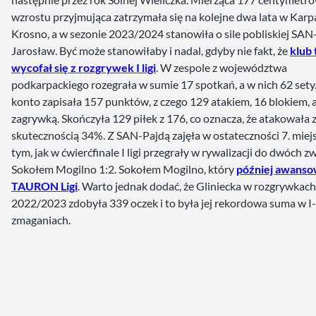
wzrostu przyjmująca zatrzymała się na kolejne dwa lata w Karp
Krosno, a w sezonie 2023/2024 stanowiła o sile pobliskiej SAN
Jarosław. Być może stanowiłaby i nadal, gdyby nie fakt, że
klub 
wycofał się z rozgrywek I ligi
. W zespole z województwa
podkarpackiego rozegrała w sumie 17 spotkań, a w nich 62 sety
konto zapisała 157 punktów, z czego 129 atakiem, 16 blokiem, 
zagrywką. Skończyła 129 piłek z 176, co oznacza, że atakowała 
skutecznością 34%. Z SAN-Pajdą zajęła w ostateczności 7. miej
tym, jak w ćwierćfinale I ligi przegrały w rywalizacji do dwóch z
Sokołem Mogilno 1:2. Sokołem Mogilno, który
później awanso
TAURON Ligi
. Warto jednak dodać, że Gliniecka w rozgrywkach
2022/2023 zdobyła 339 oczek i to była jej rekordowa suma w I
zmaganiach.