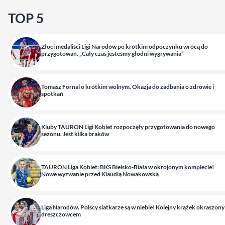
TOP 5
Złoci medaliści Ligi Narodów po krótkim odpoczynku wrócą do
przygotowań. „Cały czas jesteśmy głodni wygrywania”
Tomasz Fornal o krótkim wolnym. Okazja do zadbania o zdrowie i
spotkań
Kluby TAURON Ligi Kobiet rozpoczęły przygotowania do nowego
sezonu. Jest kilka braków
TAURON Liga Kobiet: BKS Bielsko-Biała w okrojonym komplecie!
Nowe wyzwanie przed Klaudią Nowakowską
Liga Narodów. Polscy siatkarze są w niebie! Kolejny krążek okraszony
dreszczowcem