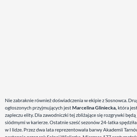
Nie zabraknie również doświadczenia w ekipie z Sosnowca. Dru
ogłoszonych przyjmujących jest
Marcelina Gliniecka,
która jes
zapleczu elity. Dla zawodniczki tej zbliżające się rozgrywki będą 
siódmymi w karierze. Ostatnie sześć sezonów 24-latka spędziła
w I lidze. Przez dwa lata reprezentowała barwy Akademii Tarnó
następnie przez rok Solnej Wieliczka. Mierząca 177 centymetr