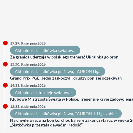
17:29, 8. sierpnia 2026
Aktualności
, 
siatkówka światowa
Za granicą uderzają w polskiego trenera! Ukrainka go broni
15:50, 8. sierpnia 2026
Aktualności
, 
siatkówka plażowa
, 
TAURON Liga
Grand Prix PGE: Jedni zaskoczyli, drudzy poniżej oczekiwań
14:33, 8. sierpnia 2026
Aktualności
, 
turnieje światowe
Klubowe Mistrzosta Świata w Polsce. Trener nie kryje zadowoleni
12:33, 6. sierpnia 2026
Aktualności
, 
siatkówka plażowa
, 
TAURON 1. Liga kobiet
Na chwilę wraca na boisko, choć karierę zakończyła już w wieku 26
„Siatkówka przestała dawać mi radość”