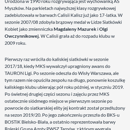
Urodzona w 1990 roku rozgrywająca jest wychowanką AS
Myszków. Na parkietach najwyższej klasy rozgrywkowej
zadebiutowała w barwach Calisii Kalisz już jako 17-latka. W
sezonie 2007/08 zdobyła brązowy medal w Lidze Siatkówki
Kobiet jako zmienniczka
Magdaleny Mazurek
i
Olgi
Owczynnikowej.
W Calisii grała aż do rozpadu klubu w
2009 roku.
Pierwszy raz wróciła do kaliskiej siatkówki w sezonie
2017/18, kiedy MKS wywalczył upragniony awans do
TAURON Ligi. Po sezonie odeszła do Wisły Warszawa, ale
tym razem nie opuściła zespołu na długo, ponownie koszulkę
kaliskiego klubu ubierając pół roku później, w styczniu 2019.
Po świetnej drugiej części sezonu i zajęciu przez MKS
ostatecznie siódmego miejsce w pierwszym sezonie po
powrocie do siatkarskiej elity jej kontrakt został przedłużony
na sezon 2019/20. Po jego zakończeniu przeszła do BKS-u
BOSTiK Bielsko-Biała, a ostatnio reprezentowała barwy
Roleski Grupa Azoty PWSZ Tarnów, z którym wygrała