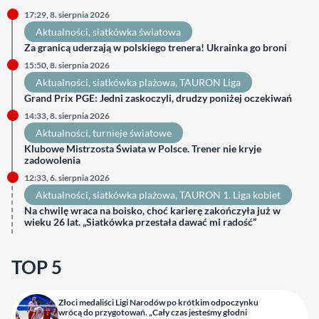
17:29, 8. sierpnia 2026
Aktualności
, 
siatkówka światowa
Za granicą uderzają w polskiego trenera! Ukrainka go broni
15:50, 8. sierpnia 2026
Aktualności
, 
siatkówka plażowa
, 
TAURON Liga
Grand Prix PGE: Jedni zaskoczyli, drudzy poniżej oczekiwań
14:33, 8. sierpnia 2026
Aktualności
, 
turnieje światowe
Klubowe Mistrzosta Świata w Polsce. Trener nie kryje
zadowolenia
12:33, 6. sierpnia 2026
Aktualności
, 
siatkówka plażowa
, 
TAURON 1. Liga kobiet
Na chwilę wraca na boisko, choć karierę zakończyła już w
wieku 26 lat. „Siatkówka przestała dawać mi radość”
TOP 5
Złoci medaliści Ligi Narodów po krótkim odpoczynku
wrócą do przygotowań. „Cały czas jesteśmy głodni