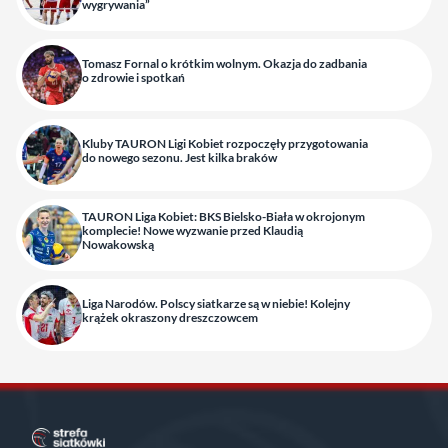
wygrywania”
Tomasz Fornal o krótkim wolnym. Okazja do zadbania
o zdrowie i spotkań
Kluby TAURON Ligi Kobiet rozpoczęły przygotowania
do nowego sezonu. Jest kilka braków
TAURON Liga Kobiet: BKS Bielsko-Biała w okrojonym
komplecie! Nowe wyzwanie przed Klaudią
Nowakowską
Liga Narodów. Polscy siatkarze są w niebie! Kolejny
krążek okraszony dreszczowcem