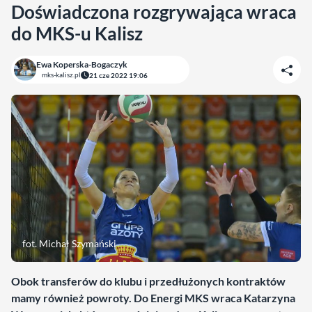
Doświadczona rozgrywająca wraca
do MKS-u Kalisz
Ewa Koperska-Bogaczyk
mks-kalisz.pl
21 cze 2022 19:06
fot. Michał Szymański
Obok transferów do klubu i przedłużonych kontraktów
mamy również powroty. Do Energi MKS wraca Katarzyna