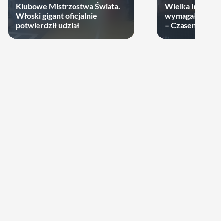
Klubowe Mistrzostwa Świata.
Wielka impreza
Włoski gigant oficjalnie
wymagała wielk
potwierdził udział
– Czasem warto
swoje ręce