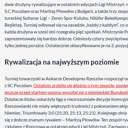
dwie drużyny rywalizujące w ostatnich edycjach Ligi Mistrzyń: n
S.C Poczdam oraz Maritzę Płowdiw z Bułgarii, a także trzy zespo
tureckiej Sultanar Ligi – Zeren Spor Kulubu, Nilüfer Belediyespo
Beşiktaş. Turniej odbywał się na zasadzie „każdy z każdym”. co 
każda drużyna w sześć dni rozegrała pięć spotkań. Mistrzynie P
zaprezentowały się bardzo dobrze. Odniosły cztery zwycięstwa,
tylko jednej porażce. Ostatecznie sklasyfikowano je na 2. pozycj
Rywalizacja na najwyższym poziomie
Turniej towarzyski w Ankarze Developres Rzeszów rozpoczął o
z SC Poczdam.
Ostatnio zrobiło się głośno o tym zespole, poni
jeszcze przed startem sezonu wycofał się z niemieckiej Bundesli
Działacze klubu oskarżyły ligę o niezrozumiałe decyzje licencyjn
Rzeszowianki nie miały większych trudności z pokonaniem ekip
Niemiec. Triumfowały 3:0 (25:20, 25:13, 25:21). Kolejnego dnia
się z dobrze znanym rywalem – Maritzą Płowdiw. Ten zespół ry
z klubem z Rzeszowa w ostatniej edycji Ligi Mistrzyń. Zarówno 