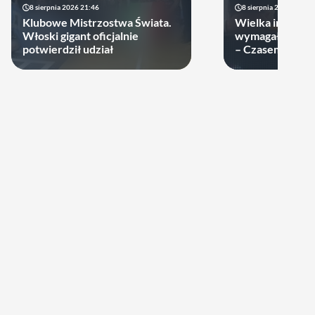
8 sierpnia 2026 21:46
8 sierpnia 2026 19:22
Klubowe Mistrzostwa Świata.
Wielka impreza
Włoski gigant oficjalnie
wymagała wielk
potwierdził udział
– Czasem warto
swoje ręce