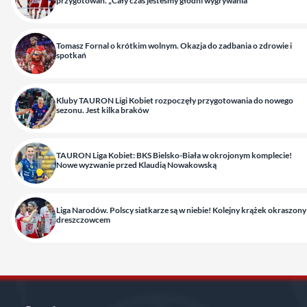
przygotowań. „Cały czas jesteśmy głodni wygrywania”
Tomasz Fornal o krótkim wolnym. Okazja do zadbania o zdrowie i
spotkań
Kluby TAURON Ligi Kobiet rozpoczęły przygotowania do nowego
sezonu. Jest kilka braków
TAURON Liga Kobiet: BKS Bielsko-Biała w okrojonym komplecie!
Nowe wyzwanie przed Klaudią Nowakowską
Liga Narodów. Polscy siatkarze są w niebie! Kolejny krążek okraszony
dreszczowcem