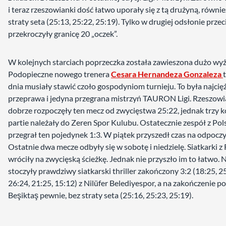
i teraz rzeszowianki dość łatwo uporały się z tą drużyną, równie
straty seta (25:13, 25:22, 25:19). Tylko w drugiej odsłonie przec
przekroczyły granicę 20 „oczek”.
W kolejnych starciach poprzeczka została zawieszona dużo wyż
Podopieczne nowego trenera
Cesara Hernandeza Gonzaleza
dnia musiały stawić czoło gospodyniom turnieju. To była najcię
przeprawa i jedyna przegrana mistrzyń TAURON Ligi. Rzeszowi
dobrze rozpoczęły ten mecz od zwycięstwa 25:22, jednak trzy k
partie należały do Zeren Spor Kulubu. Ostatecznie zespół z Pol
przegrał ten pojedynek 1:3. W piątek przyszedł czas na odpocz
Ostatnie dwa mecze odbyły się w sobotę i niedzielę. Siatkarki 
wróciły na zwycięską ścieżkę. Jednak nie przyszło im to łatwo. 
stoczyły prawdziwy siatkarski thriller zakończony 3:2 (18:25, 2
26:24, 21:25, 15:12) z Nilüfer Belediyespor, a na zakończenie p
Beşiktaş pewnie, bez straty seta (25:16, 25:23, 25:19).