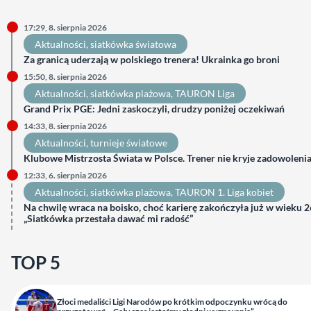
17:29, 8. sierpnia 2026
Aktualności
, 
siatkówka światowa
Za granicą uderzają w polskiego trenera! Ukrainka go broni
15:50, 8. sierpnia 2026
Aktualności
, 
siatkówka plażowa
, 
TAURON Liga
Grand Prix PGE: Jedni zaskoczyli, drudzy poniżej oczekiwań
14:33, 8. sierpnia 2026
Aktualności
, 
turnieje światowe
Klubowe Mistrzosta Świata w Polsce. Trener nie kryje zadowoleni
12:33, 6. sierpnia 2026
Aktualności
, 
siatkówka plażowa
, 
TAURON 1. Liga kobiet
Na chwilę wraca na boisko, choć karierę zakończyła już w wieku 26
„Siatkówka przestała dawać mi radość”
TOP 5
Złoci medaliści Ligi Narodów po krótkim odpoczynku wrócą do