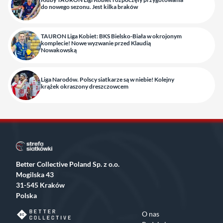
do nowego sezonu. Jest kilka braków
TAURON Liga Kobiet: BKS Bielsko-Biała w okrojonym
komplecie! Nowe wyzwanie przed Klaudią
Nowakowską
Liga Narodów. Polscy siatkarze są w niebie! Kolejny
krążek okraszony dreszczowcem
Better Collective Poland Sp. z o.o.
Mogilska 43
31-545 Kraków
Polska
O nas