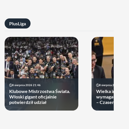
PlusLiga
8 sierpnia 2026 21:46
8 sierpnia 2026 19:22
Klubowe Mistrzostwa Świata.
Wielka impreza
Włoski gigant oficjalnie
wymagała wielk
potwierdził udział
– Czasem warto
swoje ręce