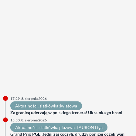
17:29, 8. sierpnia 2026
Aktualności
, 
siatkówka światowa
Za granicą uderzają w polskiego trenera! Ukrainka go broni
15:50, 8. sierpnia 2026
Aktualności
, 
siatkówka plażowa
, 
TAURON Liga
Grand Prix PGE: Jedni zaskoczyli, drudzy poniżej oczekiwań