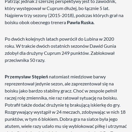
Patrząc jednak z szerszej perspektywy jest to zawodnik,
który występował w Cuprum dłużej, bo łącznie 5 lat.
Najpierw trzy sezony (2015-2018), podczas których grał na
boisku obok obecnego trenera
Pawła Ruska.
Po dwóch kolejnych latach powrócił do Lubina w 2020
roku. W trakcie dwóch ostatnich sezonów Dawid Gunia
zdobył dla drużyny Cuprum 249 punktów. Zablokował
przeciwnika 50 razy.
Przemysław Stępień
natomiast miedziowe barwy
reprezentował jedynie sezon, ale zaprezentował się na
boisku jako bardzo stabilny gracz. Choć w zespole pełnił
raczej rolę zmiennika, nie raz ratował sytuację na boisku.
Potrafił także dodać drużynie tę brakującą iskierkę do gry.
Rozgrywający wystąpił w 24 meczach, zdobywając w nich 18
punktów, w tym 6 blokiem. Dobra gra na siatce była jego
atutem, wiele razy udało mu się wyblokować piłkę i utrzymać