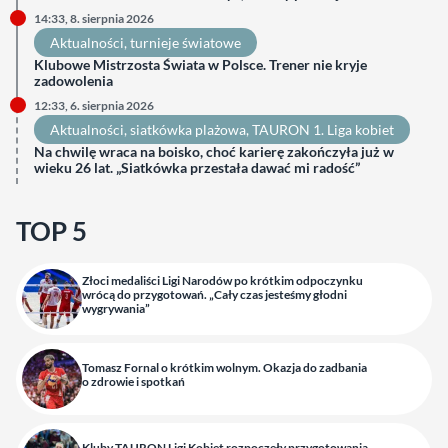
14:33, 8. sierpnia 2026
Aktualności
, 
turnieje światowe
Klubowe Mistrzosta Świata w Polsce. Trener nie kryje
zadowolenia
12:33, 6. sierpnia 2026
Aktualności
, 
siatkówka plażowa
, 
TAURON 1. Liga kobiet
Na chwilę wraca na boisko, choć karierę zakończyła już w
wieku 26 lat. „Siatkówka przestała dawać mi radość”
TOP 5
Złoci medaliści Ligi Narodów po krótkim odpoczynku
wrócą do przygotowań. „Cały czas jesteśmy głodni
wygrywania”
Tomasz Fornal o krótkim wolnym. Okazja do zadbania
o zdrowie i spotkań
Kluby TAURON Ligi Kobiet rozpoczęły przygotowania