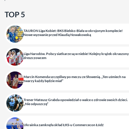
TOP 5
TAURON Liga Kobiet: BKS Bielsko-Biała w okrojonym komplecie!
Nowe wyzwanie przed Klaudią Nowakowską
Liga Narodów. Polscy siatkarze są w niebie! Kolejny krążek okraszony
dreszczowcem
Marcin Komenda szczęśliwy po meczu ze Słowenią. „Ten uśmiech na
twarzy każdy będzie miał”
Trener Mateusz Grabda opowiedział o walce o zdrowie swoich dzieci.
„Nie odpuszczę”
Ukrainka zamknęła skład ŁKS-u Commercecon Łódź