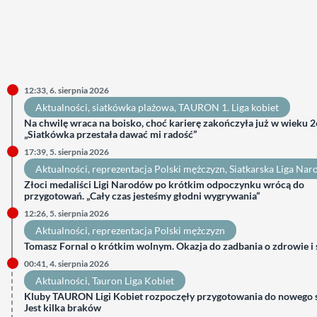
12:33, 6. sierpnia 2026
Aktualności
, 
siatkówka plażowa
, 
TAURON 1. Liga kobiet
Na chwilę wraca na boisko, choć karierę zakończyła już w wieku 26
„Siatkówka przestała dawać mi radość”
17:39, 5. sierpnia 2026
Aktualności
, 
reprezentacja Polski mężczyzn
, 
Siatkarska Liga Na
Złoci medaliści Ligi Narodów po krótkim odpoczynku wrócą do
przygotowań. „Cały czas jesteśmy głodni wygrywania”
12:26, 5. sierpnia 2026
Aktualności
, 
reprezentacja Polski mężczyzn
Tomasz Fornal o krótkim wolnym. Okazja do zadbania o zdrowie i
00:41, 4. sierpnia 2026
Aktualności
, 
Tauron Liga Kobiet
Kluby TAURON Ligi Kobiet rozpoczęły przygotowania do nowego 
Jest kilka braków