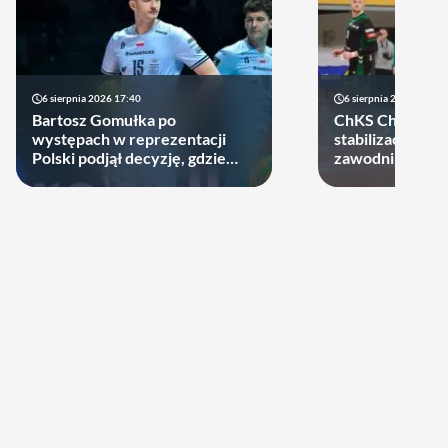
6 sierpnia 2026 17:40
6 sierpnia 2026 10:14
Bartosz Gomułka po
ChKS Chełm sta
występach w reprezentacji
stabilizację. D
Polski podjął decyzję, gdzie
zawodników zost
zagra w najbliższych sezonach!