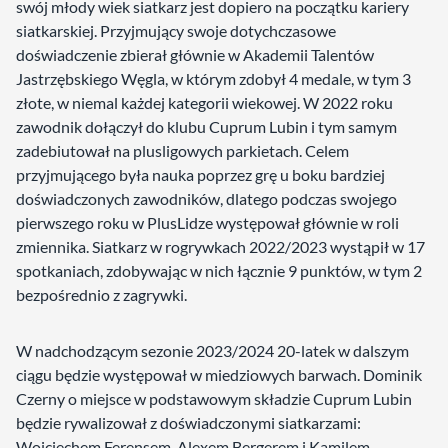
swój młody wiek siatkarz jest dopiero na początku kariery
siatkarskiej. Przyjmujący swoje dotychczasowe
doświadczenie zbierał głównie w Akademii Talentów
Jastrzębskiego Węgla, w którym zdobył 4 medale, w tym 3
złote, w niemal każdej kategorii wiekowej. W 2022 roku
zawodnik dołączył do klubu Cuprum Lubin i tym samym
zadebiutował na plusligowych parkietach. Celem
przyjmującego była nauka poprzez grę u boku bardziej
doświadczonych zawodników, dlatego podczas swojego
pierwszego roku w PlusLidze występował głównie w roli
zmiennika. Siatkarz w rogrywkach 2022/2023 wystąpił w 17
spotkaniach, zdobywając w nich łącznie 9 punktów, w tym 2
bezpośrednio z zagrywki.
W nadchodzącym sezonie 2023/2024 20-latek w dalszym
ciągu będzie występował w miedziowych barwach. Dominik
Czerny o miejsce w podstawowym składzie Cuprum Lubin
będzie rywalizował z doświadczonymi siatkarzami:
Wojciechem Ferensem, Alexem Bergerem i Kamilem