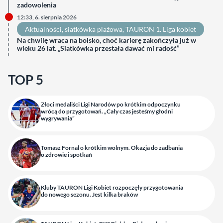
zadowolenia
12:33, 6. sierpnia 2026
Aktualności
, 
siatkówka plażowa
, 
TAURON 1. Liga kobiet
Na chwilę wraca na boisko, choć karierę zakończyła już w
wieku 26 lat. „Siatkówka przestała dawać mi radość”
TOP 5
Złoci medaliści Ligi Narodów po krótkim odpoczynku
wrócą do przygotowań. „Cały czas jesteśmy głodni
wygrywania”
Tomasz Fornal o krótkim wolnym. Okazja do zadbania
o zdrowie i spotkań
Kluby TAURON Ligi Kobiet rozpoczęły przygotowania
do nowego sezonu. Jest kilka braków