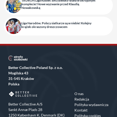
TAURON Liga Kobiet: BKS Bielsko-Biała w okrojonym
komplecie! Nowe wyzwanie przed Klaudią
Nowakowską
Liga Narodów. Polscy siatkarze są w niebie! Kolejny
krążek okraszony dreszczowcem
Better Collective Poland Sp. z o.o.
Mogilska 43
31-545 Kraków
Polska
O nas
Redakcja
Better Collective A/S
Polityka wydawnicza
Sankt Annæ Plads 28
Kontakt
1250 København K, Denmark (DK)
Polityka cookies