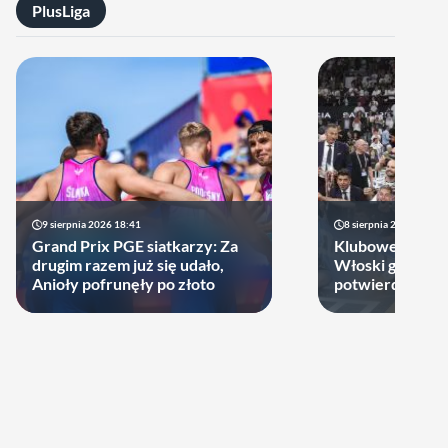
PlusLiga
9 sierpnia 2026 18:41
8 sierpnia 2026 21:46
Grand Prix PGE siatkarzy: Za
Klubowe Mistrz
drugim razem już się udało,
Włoski gigant of
Anioły pofrunęły po złoto
potwierdził udz