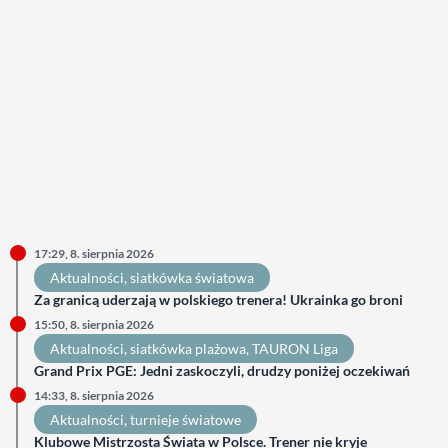
17:29, 8. sierpnia 2026
Aktualności
, 
siatkówka światowa
Za granicą uderzają w polskiego trenera! Ukrainka go broni
15:50, 8. sierpnia 2026
Aktualności
, 
siatkówka plażowa
, 
TAURON Liga
Grand Prix PGE: Jedni zaskoczyli, drudzy poniżej oczekiwań
14:33, 8. sierpnia 2026
Aktualności
, 
turnieje światowe
Klubowe Mistrzosta Świata w Polsce. Trener nie kryje