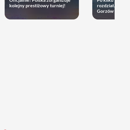
kolejny prestiżowy turniej!
rozdział. Cupru
Gorzów może d