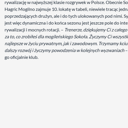
rywalizację w najwyższej klasie rozgrywek w Polsce. Obecnie S
Hagric Mogilno zajmuje 10. lokatę w tabeli, niewiele tracąc jed
poprzedzających drużyn, ale i do tych ulokowanych pod nimi. S
jest więc dynamiczna i do końca sezonu jest jeszcze pole do in
rywalizacji i mocnych rotacji. –
Trenerze, dziękujemy Ci z całeg
za to, co zrobiłeś dla mogileńskiego Sokoła. Życzymy Ci wszystk
najlepsze w życiu prywatnym, jak i zawodowym. Trzymamy kciuk
dalszy rozwój i życzymy powodzenia w kolejnych wyzwaniach
–
go oficjalnie klub.