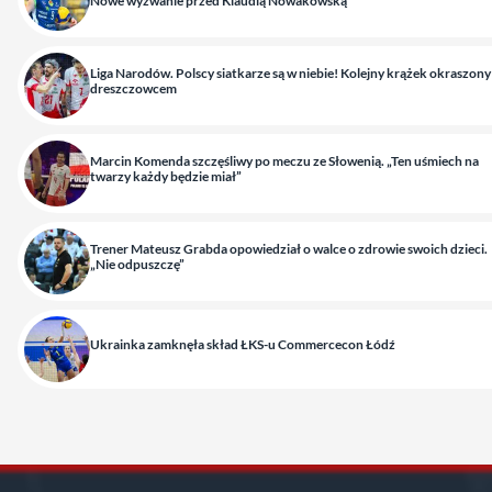
Nowe wyzwanie przed Klaudią Nowakowską
Liga Narodów. Polscy siatkarze są w niebie! Kolejny krążek okraszony
dreszczowcem
Marcin Komenda szczęśliwy po meczu ze Słowenią. „Ten uśmiech na
twarzy każdy będzie miał”
Trener Mateusz Grabda opowiedział o walce o zdrowie swoich dzieci.
„Nie odpuszczę”
Ukrainka zamknęła skład ŁKS-u Commercecon Łódź