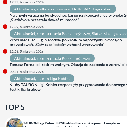
12:33, 6. sierpnia 2026
Aktualności
, 
siatkówka plażowa
, 
TAURON 1. Liga kobiet
Na chwilę wraca na boisko, choć karierę zakończyła już w wieku 26
„Siatkówka przestała dawać mi radość”
17:39, 5. sierpnia 2026
Aktualności
, 
reprezentacja Polski mężczyzn
, 
Siatkarska Liga Na
Złoci medaliści Ligi Narodów po krótkim odpoczynku wrócą do
przygotowań. „Cały czas jesteśmy głodni wygrywania”
12:26, 5. sierpnia 2026
Aktualności
, 
reprezentacja Polski mężczyzn
Tomasz Fornal o krótkim wolnym. Okazja do zadbania o zdrowie i
00:41, 4. sierpnia 2026
Aktualności
, 
Tauron Liga Kobiet
Kluby TAURON Ligi Kobiet rozpoczęły przygotowania do nowego 
Jest kilka braków
TOP 5
TAURON Liga Kobiet: BKS Bielsko-Biała w okrojonym komplecie!