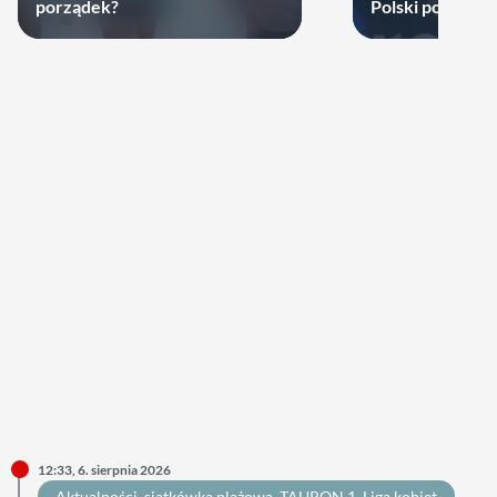
porządek?
Polski podjął de
zagra w najbliż
12:33, 6. sierpnia 2026
Aktualności
, 
siatkówka plażowa
, 
TAURON 1. Liga kobiet