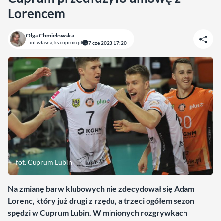
Lorencem
Olga Chmielowska
inf. własna, ks.cuprum.pl
7 cze 2023 17:20
fot. Cuprum Lubin
Na zmianę barw klubowych nie zdecydował się Adam
Lorenc, który już drugi z rzędu, a trzeci ogółem sezon
spędzi w Cuprum Lubin. W minionych rozgrywkach