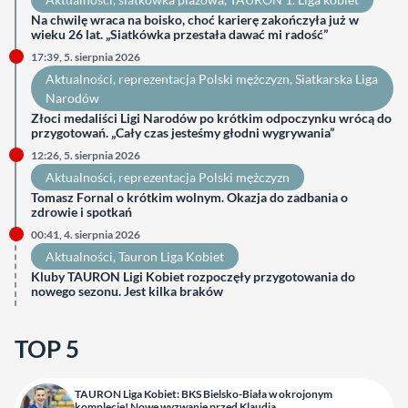
Na chwilę wraca na boisko, choć karierę zakończyła już w
wieku 26 lat. „Siatkówka przestała dawać mi radość”
17:39, 5. sierpnia 2026
Aktualności
, 
reprezentacja Polski mężczyzn
, 
Siatkarska Liga
Narodów
Złoci medaliści Ligi Narodów po krótkim odpoczynku wrócą do
przygotowań. „Cały czas jesteśmy głodni wygrywania”
12:26, 5. sierpnia 2026
Aktualności
, 
reprezentacja Polski mężczyzn
Tomasz Fornal o krótkim wolnym. Okazja do zadbania o
zdrowie i spotkań
00:41, 4. sierpnia 2026
Aktualności
, 
Tauron Liga Kobiet
Kluby TAURON Ligi Kobiet rozpoczęły przygotowania do
nowego sezonu. Jest kilka braków
TOP 5
TAURON Liga Kobiet: BKS Bielsko-Biała w okrojonym
komplecie! Nowe wyzwanie przed Klaudią