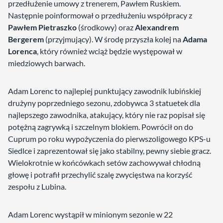
przedłużenie umowy z trenerem, Pawłem Ruskiem.
Następnie poinformował o przedłużeniu współpracy z
Pawłem Pietraszko
(środkowy) oraz
Alexandrem
Bergerem
(przyjmujący). W środę przyszła kolej na
Adama
Lorenca
, który również wciąż będzie występował w
miedziowych barwach.
Adam Lorenc to najlepiej punktujący zawodnik lubińskiej
drużyny poprzedniego sezonu, zdobywca 3 statuetek dla
najlepszego zawodnika, atakujący, który nie raz popisał się
potężną zagrywką i szczelnym blokiem. Powrócił on do
Cuprum po roku wypożyczenia do pierwszoligowego KPS-u
Siedlce i zaprezentował się jako stabilny, pewny siebie gracz.
Wielokrotnie w końcówkach setów zachowywał chłodną
głowę i potrafił przechylić szalę zwycięstwa na korzyść
zespołu z Lubina.
Adam Lorenc wystąpił w minionym sezonie w 22