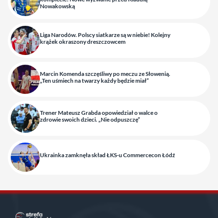
Nowakowską
Liga Narodów. Polscy siatkarze są w niebie! Kolejny
krążek okraszony dreszczowcem
Marcin Komenda szczęśliwy po meczu ze Słowenią.
„Ten uśmiech na twarzy każdy będzie miał”
Trener Mateusz Grabda opowiedział o walce o
zdrowie swoich dzieci. „Nie odpuszczę”
Ukrainka zamknęła skład ŁKS-u Commercecon Łódź