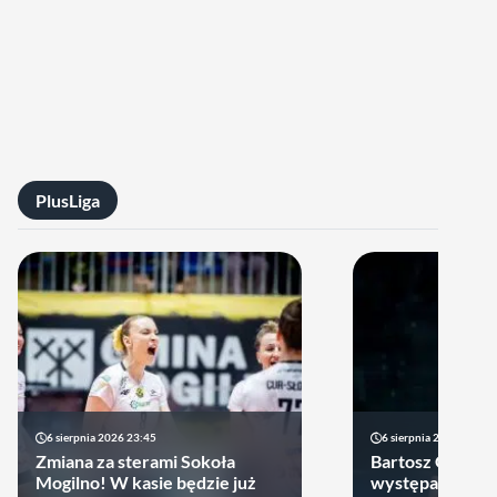
PlusLiga
6 sierpnia 2026 23:45
6 sierpnia 2026 17:40
Zmiana za sterami Sokoła
Bartosz Gomułk
Mogilno! W kasie będzie już
występach w re