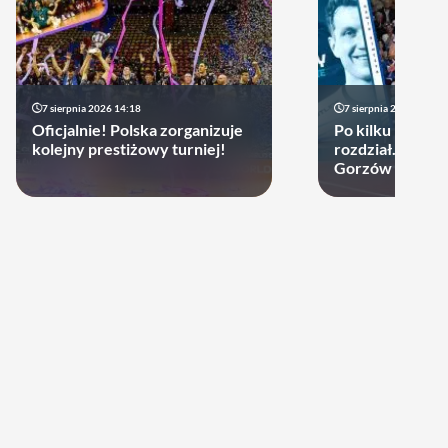
7 sierpnia 2026 14:18
7 sierpnia 2026 13:49
Oficjalnie! Polska zorganizuje
Po kilku latach 
kolejny prestiżowy turniej!
rozdział. Cupru
Gorzów może d