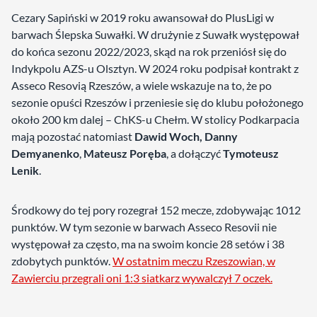
Cezary Sapiński w 2019 roku awansował do PlusLigi w
barwach Ślepska Suwałki. W drużynie z Suwałk występował
do końca sezonu 2022/2023, skąd na rok przeniósł się do
Indykpolu AZS-u Olsztyn. W 2024 roku podpisał kontrakt z
Asseco Resovią Rzeszów, a wiele wskazuje na to, że po
sezonie opuści Rzeszów i przeniesie się do klubu położonego
około 200 km dalej – ChKS-u Chełm. W stolicy Podkarpacia
mają pozostać natomiast
Dawid Woch, Danny
Demyanenko
,
Mateusz Poręba
, a dołączyć
Tymoteusz
Lenik
.
Środkowy do tej pory rozegrał 152 mecze, zdobywając 1012
punktów. W tym sezonie w barwach Asseco Resovii nie
występował za często, ma na swoim koncie 28 setów i 38
zdobytych punktów.
W ostatnim meczu Rzeszowian, w
Zawierciu przegrali oni 1:3 siatkarz wywalczył 7 oczek.