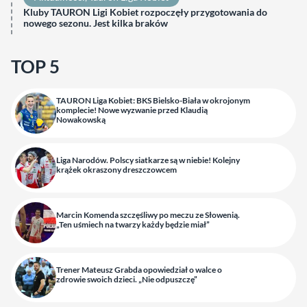
Kluby TAURON Ligi Kobiet rozpoczęły przygotowania do
nowego sezonu. Jest kilka braków
TOP 5
TAURON Liga Kobiet: BKS Bielsko-Biała w okrojonym
komplecie! Nowe wyzwanie przed Klaudią
Nowakowską
Liga Narodów. Polscy siatkarze są w niebie! Kolejny
krążek okraszony dreszczowcem
Marcin Komenda szczęśliwy po meczu ze Słowenią.
„Ten uśmiech na twarzy każdy będzie miał”
Trener Mateusz Grabda opowiedział o walce o
zdrowie swoich dzieci. „Nie odpuszczę”