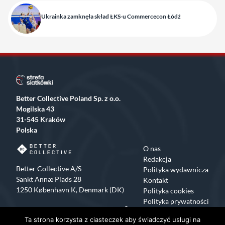
Ukrainka zamknęła skład ŁKS-u Commercecon Łódź
Better Collective Poland Sp. z o.o.
Mogilska 43
31-545 Kraków
Polska
O nas
Redakcja
Better Collective A/S
Polityka wydawnicza
Sankt Annæ Plads 28
Kontakt
1250 København K, Denmark (DK)
Polityka cookies
Polityka prywatności
Facebook
X
Instagram
TikTok
Ta strona korzysta z ciasteczek aby świadczyć usługi na
Copyrights 2015-2024 Strefa Siatkówki All rights reserved