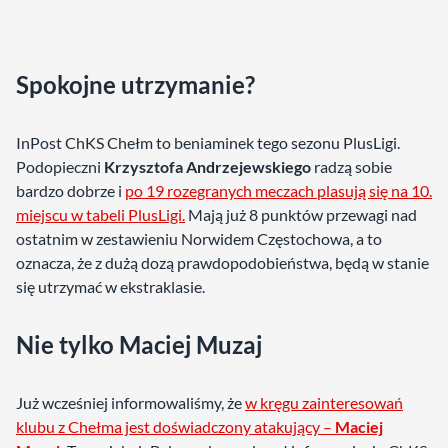
Spokojne utrzymanie?
InPost ChKS Chełm to beniaminek tego sezonu PlusLigi.
Podopieczni
Krzysztofa Andrzejewskiego
radzą sobie
bardzo dobrze i
po 19 rozegranych meczach plasują się na 10.
miejscu w tabeli PlusLigi.
Mają już 8 punktów przewagi nad
ostatnim w zestawieniu Norwidem Częstochowa, a to
oznacza, że z dużą dozą prawdopodobieństwa, będą w stanie
się utrzymać w ekstraklasie.
Nie tylko Maciej Muzaj
Już wcześniej informowaliśmy, że
w kręgu zainteresowań
klubu z Chełma jest doświadczony atakujący –
Maciej