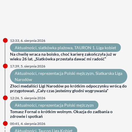
12:33, 6. sierpnia 2026
Aktualności
, 
siatkówka plażowa
, 
TAURON 1. Liga kobiet
Na chwilę wraca na boisko, choć karierę zakończyła już w
wieku 26 lat. „Siatkówka przestała dawać mi radość”
17:39, 5. sierpnia 2026
Aktualności
, 
reprezentacja Polski mężczyzn
, 
Siatkarska Liga
Narodów
Złoci medaliści Ligi Narodów po krótkim odpoczynku wrócą do
przygotowań. „Cały czas jesteśmy głodni wygrywania”
12:26, 5. sierpnia 2026
Aktualności
, 
reprezentacja Polski mężczyzn
Tomasz Fornal o krótkim wolnym. Okazja do zadbania o
zdrowie i spotkań
00:41, 4. sierpnia 2026
Aktualności
, 
Tauron Liga Kobiet