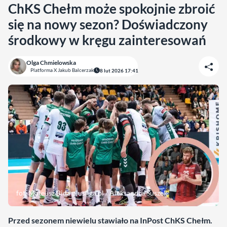
ChKS Chełm może spokojnie zbroić
się na nowy sezon? Doświadczony
środkowy w kręgu zainteresowań
Olga Chmielowska
Platforma X Jakub Balcerzak
8 lut 2026 17:41
fot. Mateusz Bida plusliga.pl / Aleksandra Suszek
Przed sezonem niewielu stawiało na InPost ChKS Chełm.