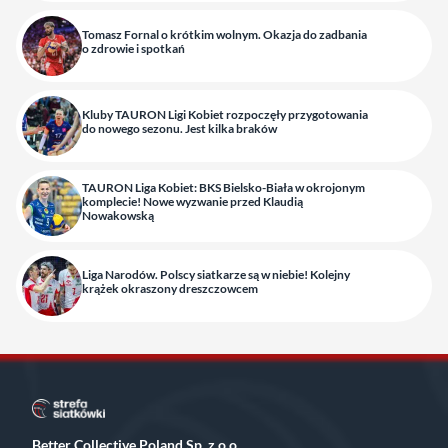
Tomasz Fornal o krótkim wolnym. Okazja do zadbania
o zdrowie i spotkań
Kluby TAURON Ligi Kobiet rozpoczęły przygotowania
do nowego sezonu. Jest kilka braków
TAURON Liga Kobiet: BKS Bielsko-Biała w okrojonym
komplecie! Nowe wyzwanie przed Klaudią
Nowakowską
Liga Narodów. Polscy siatkarze są w niebie! Kolejny
krążek okraszony dreszczowcem
Better Collective Poland Sp. z o.o.