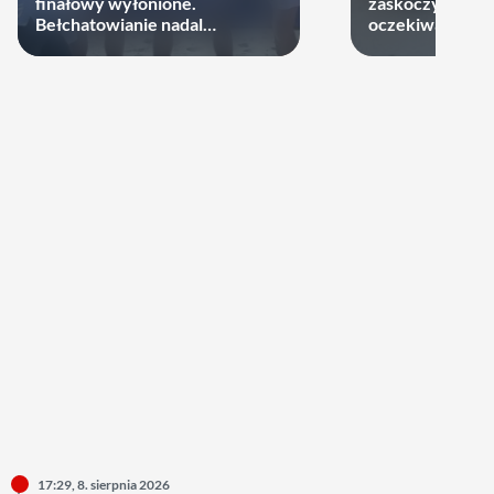
finałowy wyłonione.
zaskoczyli, dru
Bełchatowianie nadal
oczekiwań
niepokonani.
17:29, 8. sierpnia 2026