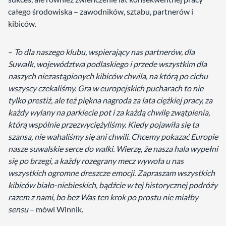
całego środowiska – zawodników, sztabu, partnerów i
kibiców.
–
To dla naszego klubu, wspierający nas partnerów, dla
Suwałk, województwa podlaskiego i przede wszystkim dla
naszych niezastąpionych kibiców chwila, na którą po cichu
wszyscy czekaliśmy. Gra w europejskich pucharach to nie
tylko prestiż, ale też piękna nagroda za lata ciężkiej pracy, za
każdy wylany na parkiecie pot i za każdą chwilę zwątpienia,
którą wspólnie przezwyciężyliśmy. Kiedy pojawiła się ta
szansa, nie wahaliśmy się ani chwili. Chcemy pokazać Europie
nasze suwalskie serce do walki. Wierzę, że nasza hala wypełni
się po brzegi, a każdy rozegrany mecz wywoła u nas
wszystkich ogromne dreszcze emocji. Zapraszam wszystkich
kibiców biało-niebieskich, bądźcie w tej historycznej podróży
razem z nami, bo bez Was ten krok po prostu nie miałby
sensu
– mówi Winnik.