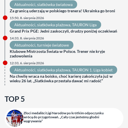
Aktualności
, 
siatkówka światowa
Za granicą uderzają w polskiego trenera! Ukrainka go broni
15:50, 8. sierpnia 2026
Aktualności
, 
siatkówka plażowa
, 
TAURON Liga
Grand Prix PGE: Jedni zaskoczyli, drudzy poniżej oczekiwań
14:33, 8. sierpnia 2026
Aktualności
, 
turnieje światowe
Klubowe Mistrzosta Świata w Polsce. Trener nie kryje
zadowolenia
12:33, 6. sierpnia 2026
Aktualności
, 
siatkówka plażowa
, 
TAURON 1. Liga kobiet
Na chwilę wraca na boisko, choć karierę zakończyła już w
wieku 26 lat. „Siatkówka przestała dawać mi radość”
TOP 5
Złoci medaliści Ligi Narodów po krótkim odpoczynku
wrócą do przygotowań. „Cały czas jesteśmy głodni
wygrywania”