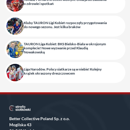
o zdrowie i spotkań
Kluby TAURON Ligi Kobiet rozpoczęły przygotowania
do nowego sezonu. Jest kilka braków
TAURON Liga Kobiet: BKS Bielsko-Biała w okrojonym
komplecie! Nowe wyzwanie przed Klaudią
Nowakowską
Liga Narodów. Polscy siatkarze są w niebie! Kolejny
krążek okraszony dreszczowcem
Better Collective Poland Sp. z o.o.
Mogilska 43