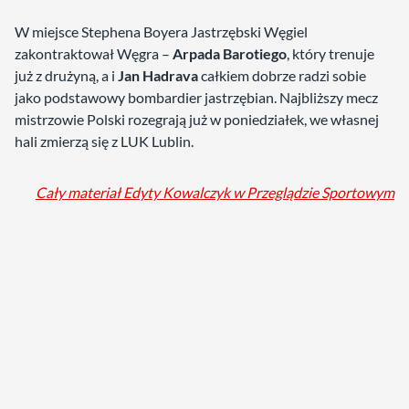
W miejsce Stephena Boyera Jastrzębski Węgiel
zakontraktował Węgra –
Arpada Barotiego
, który trenuje
już z drużyną, a i
Jan Hadrava
całkiem dobrze radzi sobie
jako podstawowy bombardier jastrzębian. Najbliższy mecz
mistrzowie Polski rozegrają już w poniedziałek, we własnej
hali zmierzą się z LUK Lublin.
Cały materiał Edyty Kowalczyk w Przeglądzie Sportowym