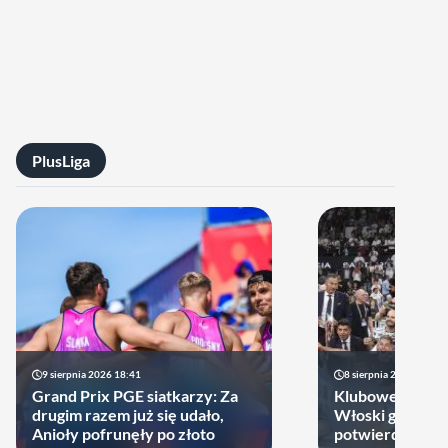
PlusLiga
9 sierpnia 2026 18:41
8 sierpnia 2026 21:46
Grand Prix PGE siatkarzy: Za
Klubowe Mistrz
drugim razem już się udało,
Włoski gigant of
Anioły pofrunęły po złoto
potwierdził udz