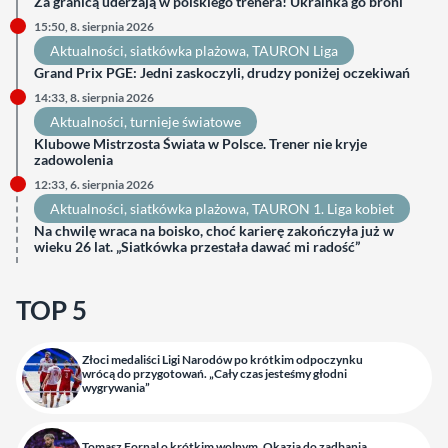
Za granicą uderzają w polskiego trenera! Ukrainka go broni
15:50, 8. sierpnia 2026
Aktualności
, 
siatkówka plażowa
, 
TAURON Liga
Grand Prix PGE: Jedni zaskoczyli, drudzy poniżej oczekiwań
14:33, 8. sierpnia 2026
Aktualności
, 
turnieje światowe
Klubowe Mistrzosta Świata w Polsce. Trener nie kryje
zadowolenia
12:33, 6. sierpnia 2026
Aktualności
, 
siatkówka plażowa
, 
TAURON 1. Liga kobiet
Na chwilę wraca na boisko, choć karierę zakończyła już w
wieku 26 lat. „Siatkówka przestała dawać mi radość”
TOP 5
Złoci medaliści Ligi Narodów po krótkim odpoczynku
wrócą do przygotowań. „Cały czas jesteśmy głodni
wygrywania”
Tomasz Fornal o krótkim wolnym. Okazja do zadbania