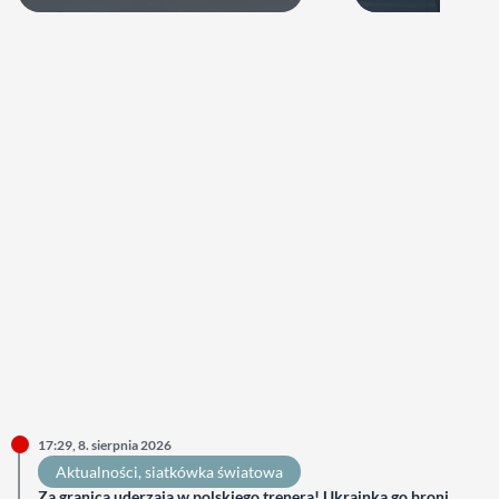
17:29, 8. sierpnia 2026
Aktualności
, 
siatkówka światowa
Za granicą uderzają w polskiego trenera! Ukrainka go broni