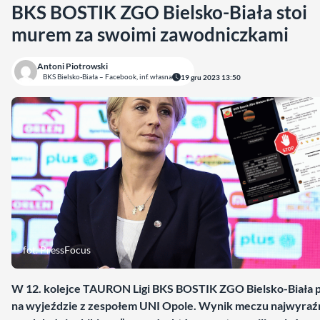
BKS BOSTIK ZGO Bielsko-Biała stoi
murem za swoimi zawodniczkami
Antoni Piotrowski
BKS Bielsko-Biała – Facebook, inf. własna
19 gru 2023 13:50
fot. PressFocus
W 12. kolejce TAURON Ligi BKS BOSTIK ZGO Bielsko-Biała p
na wyjeździe z zespołem UNI Opole. Wynik meczu najwyraźn