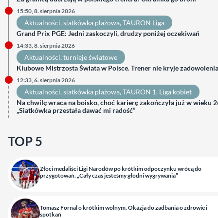
15:50, 8. sierpnia 2026
Aktualności
, 
siatkówka plażowa
, 
TAURON Liga
Grand Prix PGE: Jedni zaskoczyli, drudzy poniżej oczekiwań
14:33, 8. sierpnia 2026
Aktualności
, 
turnieje światowe
Klubowe Mistrzosta Świata w Polsce. Trener nie kryje zadowoleni
12:33, 6. sierpnia 2026
Aktualności
, 
siatkówka plażowa
, 
TAURON 1. Liga kobiet
Na chwilę wraca na boisko, choć karierę zakończyła już w wieku 26
„Siatkówka przestała dawać mi radość”
TOP 5
Złoci medaliści Ligi Narodów po krótkim odpoczynku wrócą do
przygotowań. „Cały czas jesteśmy głodni wygrywania”
Tomasz Fornal o krótkim wolnym. Okazja do zadbania o zdrowie i
spotkań