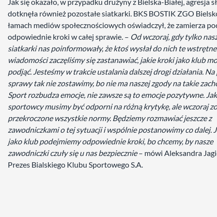
Jak się okazało, w przypadku drużyny z Bielska-Białej, agresja 
dotknęła również pozostałe siatkarki. BKS BOSTIK ZGO Bielsk
łamach mediów społecznościowych oświadczył, że zamierza po
odpowiednie kroki w całej sprawie. –
Od wczoraj, gdy tylko nas
siatkarki nas poinformowały, że ktoś wysłał do nich te wstrętne
wiadomości zaczęliśmy się zastanawiać, jakie kroki jako klub 
podjąć. Jesteśmy w trakcie ustalania dalszej drogi działania. Na
sprawy tak nie zostawimy, bo nie ma naszej zgody na takie zac
Sport rozbudza emocje, nie zawsze są to emocje pozytywne. Ja
sportowcy musimy być odporni na różną krytykę, ale wczoraj zo
przekroczone wszystkie normy. Będziemy rozmawiać jeszcze z
zawodniczkami o tej sytuacji i wspólnie postanowimy co dalej. 
jako klub podejmiemy odpowiednie kroki, bo chcemy, by nasze
zawodniczki czuły się u nas bezpiecznie
– mówi Aleksandra Jagi
Prezes Bialskiego Klubu Sportowego S.A.