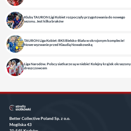
Kluby TAURON Ligi Kobiet rozpoczęły przygotowania do nowego
sezonu. Jest kilka braków
TAURON Liga Kobiet: BKS Bielsko-Biała w okrojonym komplecie!
Nowe wyzwanie przed Klaudią Nowakowską
Liga Narodów. Polscy siatkarze są w niebie! Kolejny krążek okraszony
dreszczowcem
Better Collective Poland Sp. z o.o.
Mogilska 43
31-545 Kraków