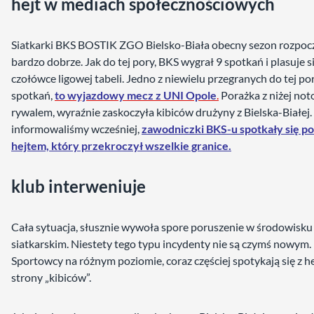
hejt w mediach społecznościowych
Siatkarki BKS BOSTIK ZGO Bielsko-Biała obecny sezon rozpoc
bardzo dobrze. Jak do tej pory, BKS wygrał 9 spotkań i plasuje s
czołówce ligowej tabeli. Jedno z niewielu przegranych do tej po
spotkań,
to wyjazdowy mecz z UNI Opole
.
Porażka z niżej n
rywalem, wyraźnie zaskoczyła kibiców drużyny z Bielska-Białej.
informowaliśmy wcześniej,
zawodniczki BKS-u spotkały się p
hejtem, który przekroczył wszelkie granice.
klub interweniuje
Cała sytuacja, słusznie wywoła spore poruszenie w środowisku
siatkarskim. Niestety tego typu incydenty nie są czymś nowym.
Sportowcy na różnym poziomie, coraz częściej spotykają się z h
strony „kibiców”.