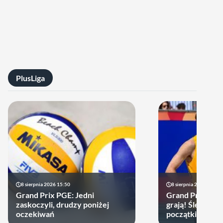
PlusLiga
8 sierpnia 2026 15:50
8 sierpnia 2026 13:09
Grand Prix PGE: Jedni
Grand Prix PGE:
zaskoczyli, drudzy poniżej
grają! Ślepsk i 
oczekiwań
początkiem