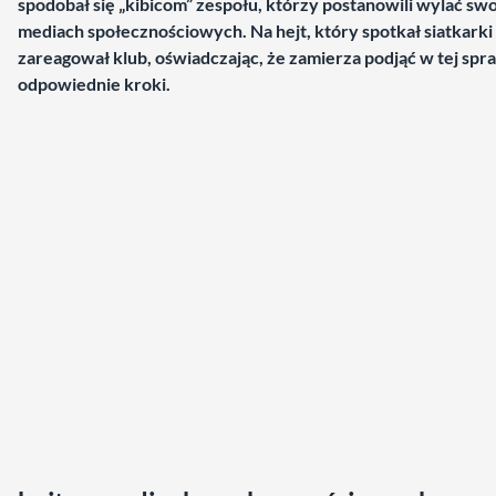
spodobał się „kibicom” zespołu, którzy postanowili wylać swo
mediach społecznościowych. Na hejt, który spotkał siatkark
zareagował klub, oświadczając, że zamierza podjąć w tej spr
odpowiednie kroki.