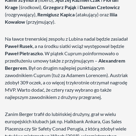
Krage
(środkowi),
Grzegorz Pająk
i
Damian Czetowicz
(rozgrywający),
Remigiusz Kapica
(atakujący) oraz
Iliia
Kowalow
(przyjmujący).
Na ławce trenerskiej zespołu z Lubina nadal będzie zasiadał
Paweł Rusek
, a na środku siatki wciąż występował będzie
Paweł Pietraszko
. W piątek Cuprum poinformowało o
przedłużeniu umowy także z przyjmującym –
Alexandrem
Bergerem
. Był on drugim najlepiej punktującym
zawodnikiem Cuprum (tuż za Adamem Lorencem). Austriak
zdobył 309 oczek, a co więcej trzykrotnie otrzymał nagrodę
MVP. Warto dodać, że cztery razy wybrano go także
najlepszym zawodnikiem z drużyny przegranej.
Zanim Berger trafił do lubińskiej drużyny, grał w wielu
europejskich klubach jak np. Halkbank Ankara, Gas Sales
Piacenza czy Sir Safety Conad Perugia, z którą zdobył wiele
tytułów: mistrzostwo Włoch (2018), wicemistrzostwo