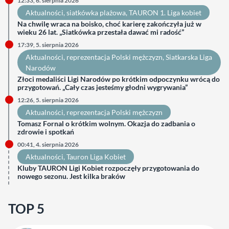
12:33, 6. sierpnia 2026
Aktualności
, 
siatkówka plażowa
, 
TAURON 1. Liga kobiet
Na chwilę wraca na boisko, choć karierę zakończyła już w
wieku 26 lat. „Siatkówka przestała dawać mi radość”
17:39, 5. sierpnia 2026
Aktualności
, 
reprezentacja Polski mężczyzn
, 
Siatkarska Liga
Narodów
Złoci medaliści Ligi Narodów po krótkim odpoczynku wrócą do
przygotowań. „Cały czas jesteśmy głodni wygrywania”
12:26, 5. sierpnia 2026
Aktualności
, 
reprezentacja Polski mężczyzn
Tomasz Fornal o krótkim wolnym. Okazja do zadbania o
zdrowie i spotkań
00:41, 4. sierpnia 2026
Aktualności
, 
Tauron Liga Kobiet
Kluby TAURON Ligi Kobiet rozpoczęły przygotowania do
nowego sezonu. Jest kilka braków
TOP 5