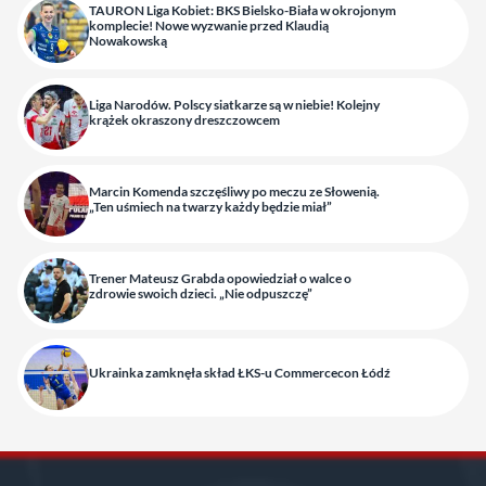
TAURON Liga Kobiet: BKS Bielsko-Biała w okrojonym
komplecie! Nowe wyzwanie przed Klaudią
Nowakowską
Liga Narodów. Polscy siatkarze są w niebie! Kolejny
krążek okraszony dreszczowcem
Marcin Komenda szczęśliwy po meczu ze Słowenią.
„Ten uśmiech na twarzy każdy będzie miał”
Trener Mateusz Grabda opowiedział o walce o
zdrowie swoich dzieci. „Nie odpuszczę”
Ukrainka zamknęła skład ŁKS-u Commercecon Łódź