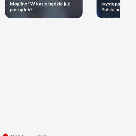
Mogilno! W kasie będzie już
występach w re
porządek?
Polski podjął de
zagra w najbliż