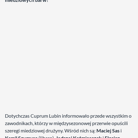
Dotychczas Cuprum Lubin informowało przede wszystkim o
zawodnikach, którzy w międzysezonowej przerwie opuścili
szeregi miedziowej drużyny. Wśród nich są:
Maciej Sas
i
Kamil Szymura
(libero),
Jędrzej Kaźmierczak
i
Florian