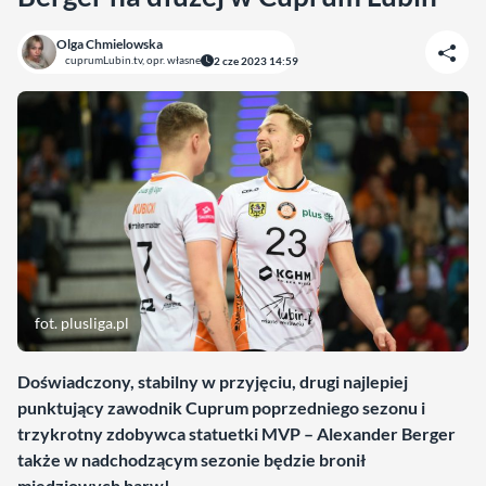
Olga Chmielowska
cuprumLubin.tv, opr. własne
2 cze 2023 14:59
fot. plusliga.pl
Doświadczony, stabilny w przyjęciu, drugi najlepiej
punktujący zawodnik Cuprum poprzedniego sezonu i
trzykrotny zdobywca statuetki MVP – Alexander Berger
także w nadchodzącym sezonie będzie bronił
miedziowych barw!