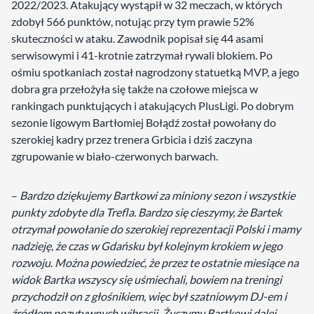
2022/2023. Atakujący wystąpił w 32 meczach, w których
zdobył 566 punktów, notując przy tym prawie 52%
skuteczności w ataku. Zawodnik popisał się 44 asami
serwisowymi i 41-krotnie zatrzymał rywali blokiem. Po
ośmiu spotkaniach został nagrodzony statuetką MVP, a jego
dobra gra przełożyła się także na czołowe miejsca w
rankingach punktujących i atakujących PlusLigi. Po dobrym
sezonie ligowym Bartłomiej Bołądź został powołany do
szerokiej kadry przez trenera Grbicia i dziś zaczyna
zgrupowanie w biało-czerwonych barwach.
–
Bardzo dziękujemy Bartkowi za miniony sezon i wszystkie
punkty zdobyte dla Trefla. Bardzo się cieszymy, że Bartek
otrzymał powołanie do szerokiej reprezentacji Polski i mamy
nadzieję, że czas w Gdańsku był kolejnym krokiem w jego
rozwoju. Można powiedzieć, że przez te ostatnie miesiące na
widok Bartka wszyscy się uśmiechali, bowiem na treningi
przychodził on z głośnikiem, więc był szatniowym DJ-em i
źródłem pozytywnych wibracji. Życzymy Bartkowi dalej