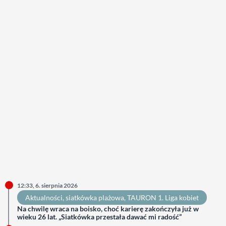
12:33, 6. sierpnia 2026
Aktualności
, 
siatkówka plażowa
, 
TAURON 1. Liga kobiet
Na chwilę wraca na boisko, choć karierę zakończyła już w
wieku 26 lat. „Siatkówka przestała dawać mi radość”