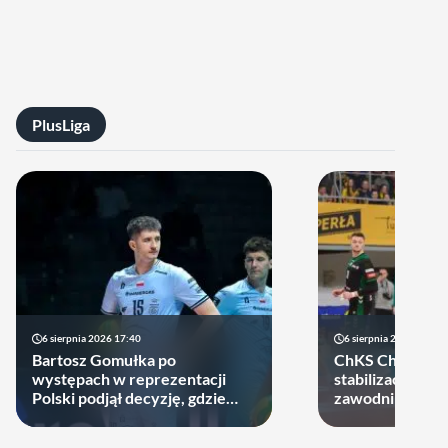
PlusLiga
6 sierpnia 2026 17:40
6 sierpnia 2026 10:14
Bartosz Gomułka po
ChKS Chełm sta
występach w reprezentacji
stabilizację. D
Polski podjął decyzję, gdzie
zawodników zost
zagra w najbliższych sezonach!