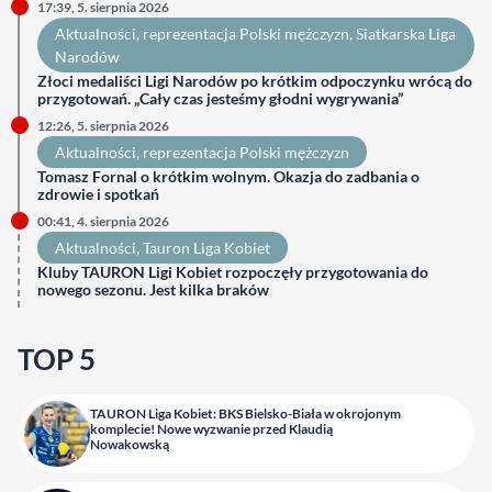
17:39, 5. sierpnia 2026
Aktualności
, 
reprezentacja Polski mężczyzn
, 
Siatkarska Liga
Narodów
Złoci medaliści Ligi Narodów po krótkim odpoczynku wrócą do
przygotowań. „Cały czas jesteśmy głodni wygrywania”
12:26, 5. sierpnia 2026
Aktualności
, 
reprezentacja Polski mężczyzn
Tomasz Fornal o krótkim wolnym. Okazja do zadbania o
zdrowie i spotkań
00:41, 4. sierpnia 2026
Aktualności
, 
Tauron Liga Kobiet
Kluby TAURON Ligi Kobiet rozpoczęły przygotowania do
nowego sezonu. Jest kilka braków
TOP 5
TAURON Liga Kobiet: BKS Bielsko-Biała w okrojonym
komplecie! Nowe wyzwanie przed Klaudią
Nowakowską