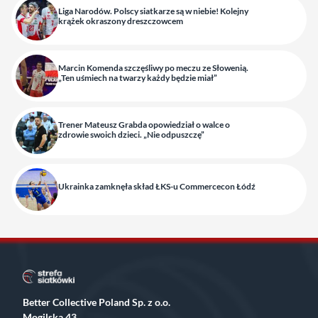
Liga Narodów. Polscy siatkarze są w niebie! Kolejny
krążek okraszony dreszczowcem
Marcin Komenda szczęśliwy po meczu ze Słowenią.
„Ten uśmiech na twarzy każdy będzie miał”
Trener Mateusz Grabda opowiedział o walce o
zdrowie swoich dzieci. „Nie odpuszczę”
Ukrainka zamknęła skład ŁKS-u Commercecon Łódź
Better Collective Poland Sp. z o.o.
Mogilska 43