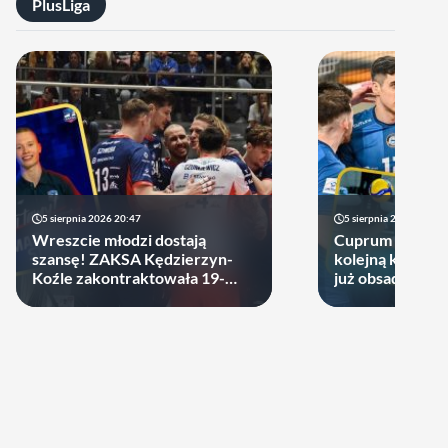
PlusLiga
5 sierpnia 2026 20:47
5 sierpnia 2026 14:44
Wreszcie młodzi dostają
Cuprum Stilon 
szansę! ZAKSA Kędzierzyn-
kolejną kartę! P
Koźle zakontraktowała 19-
już obsadzona
latka