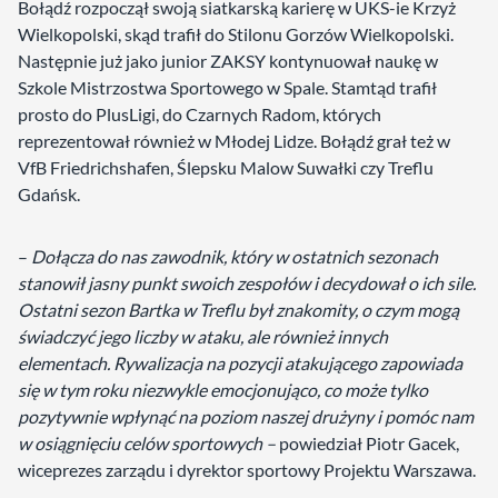
Bołądź rozpoczął swoją siatkarską karierę w UKS-ie Krzyż
Wielkopolski, skąd trafił do Stilonu Gorzów Wielkopolski.
Następnie już jako junior ZAKSY kontynuował naukę w
Szkole Mistrzostwa Sportowego w Spale. Stamtąd trafił
prosto do PlusLigi, do Czarnych Radom, których
reprezentował również w Młodej Lidze. Bołądź grał też w
VfB Friedrichshafen, Ślepsku Malow Suwałki czy Treflu
Gdańsk.
–
Dołącza do nas zawodnik, który w ostatnich sezonach
stanowił jasny punkt swoich zespołów i decydował o ich sile.
Ostatni sezon Bartka w Treflu był znakomity, o czym mogą
świadczyć jego liczby w ataku, ale również innych
elementach. Rywalizacja na pozycji atakującego zapowiada
się w tym roku niezwykle emocjonująco, co może tylko
pozytywnie wpłynąć na poziom naszej drużyny i pomóc nam
w osiągnięciu celów sportowych –
powiedział Piotr Gacek,
wiceprezes zarządu i dyrektor sportowy Projektu Warszawa.