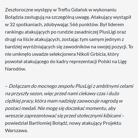
Zeszłoroczne występy w Treflu Gdańsk w wykonaniu
Bołądzia zasługują na szczególną uwagę. Atakujący wystąpił
w 32 spotkaniach, zdobywając 566 punktów. Był liderem
rankingu atakujących po rundzie zasadniczej PlusLigi oraz
drugi na liście atakujących, zostając tym samym jednym z
bardziej wyróżniających się zawodników na swojej pozycji. To
nie umknęło uwadze selekcjonera Nikoli Grbicia, który
powołał atakującego do kadry reprezentacji Polski na Ligę
Narodów.
–
Dołączam do mocnego zespołu PlusLigi z ambitnymi celami
na przyszły sezon, więc przed nami ciekawy czas i dużo
ciężkiej pracy, która mam nadzieję zaowocuje nagrodą w
postaci medali. Nie mogę się doczekać momentu, aby
wreszcie zaprezentować się przed stołecznymi kibicami
–
powiedział Bartłomiej Bołądź, nowy atakujący Projektu
Warszawa.