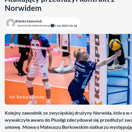
Norwidem
Bianka Sawoniuk
ksnorwidczestochowa.pl
5 cze 2023 10:36
fot. Barbara Ilnicka
Kolejny zawodnik ze zwycięskiej drużyny Norwida, która w 
wywalczyła awans do Plusligi zdecydował się przedłużyć sw
umowę. Mowa o Mateuszu Borkowskim siatkarzu występują