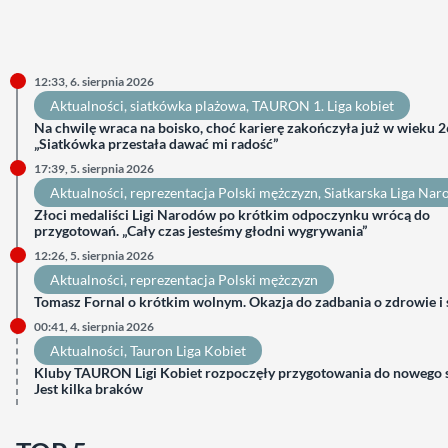
12:33, 6. sierpnia 2026
Aktualności
, 
siatkówka plażowa
, 
TAURON 1. Liga kobiet
Na chwilę wraca na boisko, choć karierę zakończyła już w wieku 26
„Siatkówka przestała dawać mi radość”
17:39, 5. sierpnia 2026
Aktualności
, 
reprezentacja Polski mężczyzn
, 
Siatkarska Liga Na
Złoci medaliści Ligi Narodów po krótkim odpoczynku wrócą do
przygotowań. „Cały czas jesteśmy głodni wygrywania”
12:26, 5. sierpnia 2026
Aktualności
, 
reprezentacja Polski mężczyzn
Tomasz Fornal o krótkim wolnym. Okazja do zadbania o zdrowie i
00:41, 4. sierpnia 2026
Aktualności
, 
Tauron Liga Kobiet
Kluby TAURON Ligi Kobiet rozpoczęły przygotowania do nowego 
Jest kilka braków