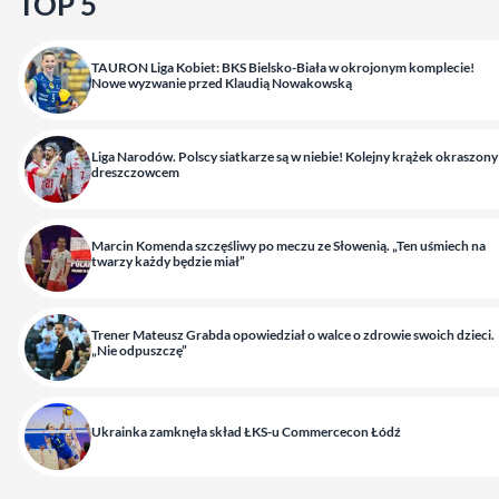
TOP 5
TAURON Liga Kobiet: BKS Bielsko-Biała w okrojonym komplecie!
Nowe wyzwanie przed Klaudią Nowakowską
Liga Narodów. Polscy siatkarze są w niebie! Kolejny krążek okraszony
dreszczowcem
Marcin Komenda szczęśliwy po meczu ze Słowenią. „Ten uśmiech na
twarzy każdy będzie miał”
Trener Mateusz Grabda opowiedział o walce o zdrowie swoich dzieci.
„Nie odpuszczę”
Ukrainka zamknęła skład ŁKS-u Commercecon Łódź