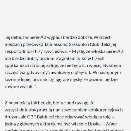
Jej debiut w Serie A2 wypadł bardzo dobrze. W trzech
meczach przeciwko Talmassons, Sassuolo i Club Italia jej
zespół odniósł trzy zwycięstwa. – Myślę, że włoska Serie A2
ma bardzo dobry poziom. Zagrałam tylko w trzech
spotkaniach i trochę żałuje, że nie było ich więcej. Byłabym
szczęśliwa, gdybyśmy zawalczyły o play-off. W następnym
sezonie lepiej poznam tę ligę, ale myślę, że poziom będzie
równie wysoki ”.
Z pewnością tak będzie, biorąc pod uwagę, że
wszystkie kluby pracują nad stworzeniem konkurencyjnych
drużyn, ale CBF Balducci chce odgrywać wiodącą rolę, a
jedną z głównych aktorek ma być właśnie Lipska. –
Mam
nadzieję poprawić się, rozwinąć swoje umiejętności i zdobyć