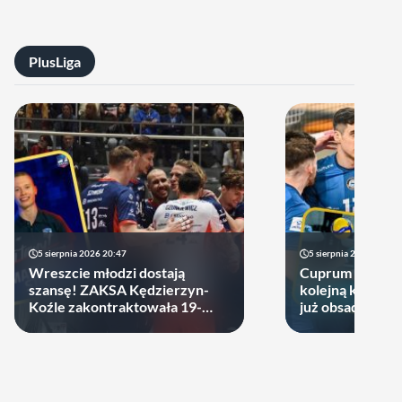
PlusLiga
5 sierpnia 2026 20:47
5 sierpnia 2026 14:44
Wreszcie młodzi dostają
Cuprum Stilon 
szansę! ZAKSA Kędzierzyn-
kolejną kartę! P
Koźle zakontraktowała 19-
już obsadzona
latka