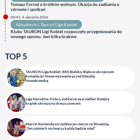
Tomasz Fornal o krótkim wolnym. Okazja do zadbania o
zdrowie i spotkań
00:41, 4. sierpnia 2026
Aktualności
, 
Tauron Liga Kobiet
Kluby TAURON Ligi Kobiet rozpoczęły przygotowania do
nowego sezonu. Jest kilka braków
TOP 5
TAURON Liga Kobiet: BKS Bielsko-Biała w okrojonym
komplecie! Nowe wyzwanie przed Klaudią
Nowakowską
Liga Narodów. Polscy siatkarze są w niebie! Kolejny
krążek okraszony dreszczowcem
Marcin Komenda szczęśliwy po meczu ze Słowenią.
„Ten uśmiech na twarzy każdy będzie miał”