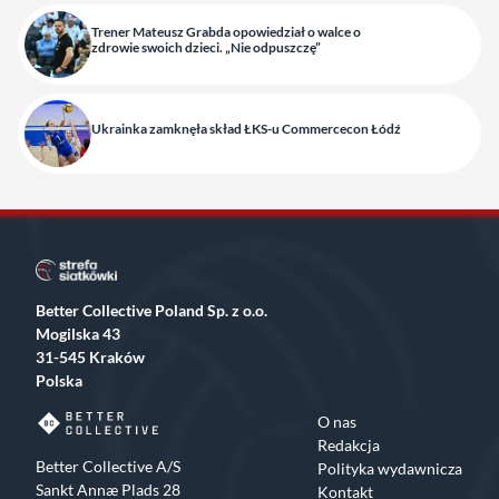
Trener Mateusz Grabda opowiedział o walce o
zdrowie swoich dzieci. „Nie odpuszczę”
Ukrainka zamknęła skład ŁKS-u Commercecon Łódź
Better Collective Poland Sp. z o.o.
Mogilska 43
31-545 Kraków
Polska
O nas
Redakcja
Better Collective A/S
Polityka wydawnicza
Sankt Annæ Plads 28
Kontakt