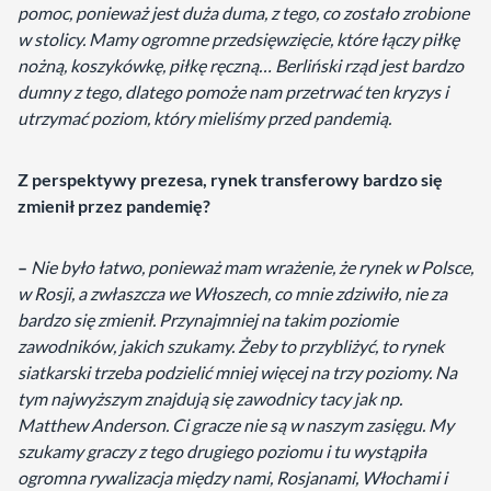
pomoc, ponieważ jest duża duma, z tego, co zostało zrobione
w stolicy. Mamy ogromne przedsięwzięcie, które łączy piłkę
nożną, koszykówkę, piłkę ręczną… Berliński rząd jest bardzo
dumny z tego, dlatego pomoże nam przetrwać ten kryzys i
utrzymać poziom, który mieliśmy przed pandemią.
Z perspektywy prezesa, rynek transferowy bardzo się
zmienił przez pandemię?
–
Nie było łatwo, ponieważ mam wrażenie, że rynek w Polsce,
w Rosji, a zwłaszcza we Włoszech, co mnie zdziwiło, nie za
bardzo się zmienił. Przynajmniej na takim poziomie
zawodników, jakich szukamy. Żeby to przybliżyć, to rynek
siatkarski trzeba podzielić mniej więcej na trzy poziomy. Na
tym najwyższym znajdują się zawodnicy tacy jak np.
Matthew Anderson. Ci gracze nie są w naszym zasięgu. My
szukamy graczy z tego drugiego poziomu i tu wystąpiła
ogromna rywalizacja między nami, Rosjanami, Włochami i