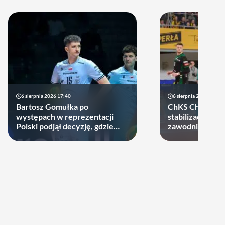
6 sierpnia 2026 17:40
6 sierpnia 2026 10:14
Bartosz Gomułka po
ChKS Chełm sta
występach w reprezentacji
stabilizację. D
Polski podjął decyzję, gdzie
zawodników zost
zagra w najbliższych sezonach!