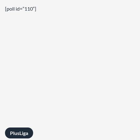
[poll id=”110″]
PlusLiga