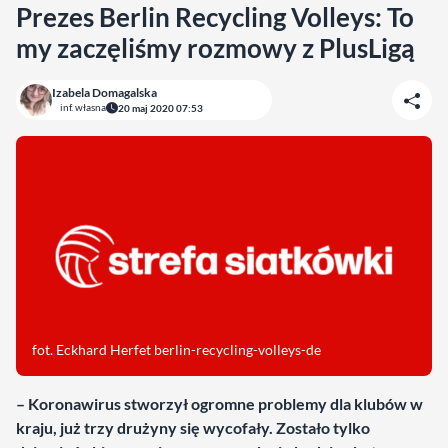
Prezes Berlin Recycling Volleys: To
my zaczęliśmy rozmowy z PlusLigą
Izabela Domagalska
inf. własna
20 maj 2020 07:53
fot. Eckhard Herfet berlin-recycling-volleys-de
–
Koronawirus stworzył ogromne problemy dla klubów w
kraju, już trzy drużyny się wycofały. Zostało tylko