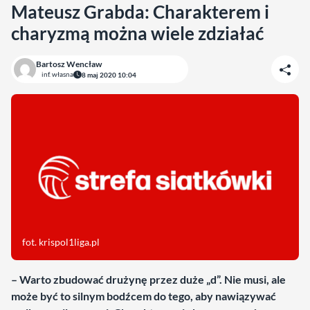
Mateusz Grabda: Charakterem i
charyzmą można wiele zdziałać
Bartosz Wencław
inf. własna
8 maj 2020 10:04
fot. krispol1liga.pl
– Warto zbudować drużynę przez duże „d”. Nie musi, ale
może być to silnym bodźcem do tego, aby nawiązywać