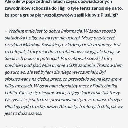
Ale o ile w poprzednich latach część doświadczonych
zawodników schodziła do I ligi, o tyle teraz zanosi się na to,
że spora grupa pierwszoligowców zasili kluby z PlusLigi?
– Według mnie jest to dobra informacja. W żaden sposób
siatkówka I-oligowa na tym nie ucierpi. Mogę przytoczyć
przykład Mikołaja Sawickiego, z którego jestem dumny. Jest
to chłopak, który miał dużo problemów z wagą, ale będąc w
Siedlcach pokazał potencjał. Potrzebował ścieżki, którą
powinien podążać. Miał u mnie 100% zaufania. Traktowałem
go surowo, ale też byłem dla niego wyrozumiały. Był
sfokusowany na ciężką pracę, co przełożyło się na jego grę w
kilku meczach. Wygrał nam chociażby mecz z Politechniką
Lublin. Cieszę się niesamowicie, że jego kariera się tak toczy.
Oczywiście, jest to też spowodowane tym, że finanse drużyn
PlusLigi będą trochę niższe. Ale dla tych młodych chłopaków
jest to duża szansa.