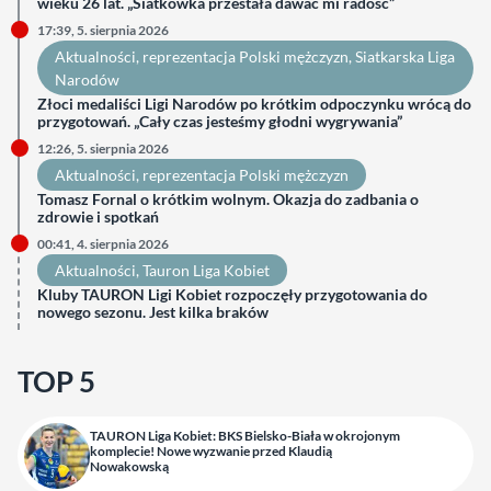
wieku 26 lat. „Siatkówka przestała dawać mi radość”
17:39, 5. sierpnia 2026
Aktualności
, 
reprezentacja Polski mężczyzn
, 
Siatkarska Liga
Narodów
Złoci medaliści Ligi Narodów po krótkim odpoczynku wrócą do
przygotowań. „Cały czas jesteśmy głodni wygrywania”
12:26, 5. sierpnia 2026
Aktualności
, 
reprezentacja Polski mężczyzn
Tomasz Fornal o krótkim wolnym. Okazja do zadbania o
zdrowie i spotkań
00:41, 4. sierpnia 2026
Aktualności
, 
Tauron Liga Kobiet
Kluby TAURON Ligi Kobiet rozpoczęły przygotowania do
nowego sezonu. Jest kilka braków
TOP 5
TAURON Liga Kobiet: BKS Bielsko-Biała w okrojonym
komplecie! Nowe wyzwanie przed Klaudią
Nowakowską