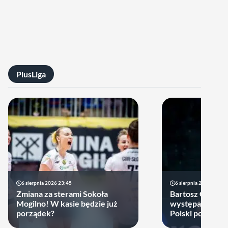
PlusLiga
6 sierpnia 2026 23:45
6 sierpnia 2026 17:40
Zmiana za sterami Sokoła
Bartosz Gomułk
Mogilno! W kasie będzie już
występach w re
porządek?
Polski podjął de
zagra w najbliż