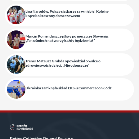
Liga Narodów. Polscy siatkarze są w niebie! Kolejny
krążek okraszony dreszczowcem
Marcin Komenda szczęśliwy po meczu ze Słowenią.
„Ten uśmiech na twarzy każdy będzie miał”
Trener Mateusz Grabda opowiedział o walce o
zdrowie swoich dzieci. „Nie odpuszczę”
Ukrainka zamknęła skład ŁKS-u Commercecon Łódź
Better Collective Poland Sp. z o.o.