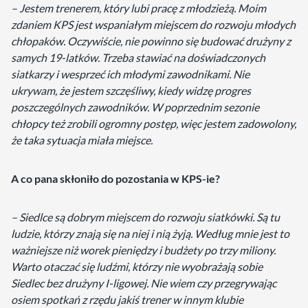
– Jestem trenerem, który lubi pracę z młodzieżą. Moim
zdaniem KPS jest wspaniałym miejscem do rozwoju młodych
chłopaków. Oczywiście, nie powinno się budować drużyny z
samych 19-latków. Trzeba stawiać na doświadczonych
siatkarzy i wesprzeć ich młodymi zawodnikami. Nie
ukrywam, że jestem szczęśliwy, kiedy widzę progres
poszczególnych zawodników. W poprzednim sezonie
chłopcy też zrobili ogromny postęp, więc jestem zadowolony,
że taka sytuacja miała miejsce.
A co pana skłoniło do pozostania w KPS-ie?
– Siedlce są dobrym miejscem do rozwoju siatkówki. Są tu
ludzie, którzy znają się na niej i nią żyją. Według mnie jest to
ważniejsze niż worek pieniędzy i budżety po trzy miliony.
Warto otaczać się ludźmi, którzy nie wyobrażają sobie
Siedlec bez drużyny I-ligowej. Nie wiem czy przegrywając
osiem spotkań z rzędu jakiś trener w innym klubie