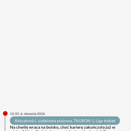
12:33, 6. sierpnia 2026
Aktualności
, 
siatkówka plażowa
, 
TAURON 1. Liga kobiet
Na chwilę wraca na boisko, choć karierę zakończyła już w