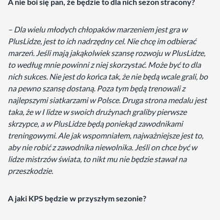
A nie boi się pan, że będzie to dla nich sezon stracony?
– Dla wielu młodych chłopaków marzeniem jest gra w
PlusLidze, jest to ich nadrzędny cel. Nie chcę im odbierać
marzeń. Jeśli mają jakąkolwiek szansę rozwoju w PlusLidze,
to według mnie powinni z niej skorzystać. Może być to dla
nich sukces. Nie jest do końca tak, że nie będą wcale grali, bo
na pewno szansę dostaną. Poza tym będą trenowali z
najlepszymi siatkarzami w Polsce. Druga strona medalu jest
taka, że w I lidze w swoich drużynach graliby pierwsze
skrzypce, a w PlusLidze będą poniekąd zawodnikami
treningowymi. Ale jak wspomniałem, najważniejsze jest to,
aby nie robić z zawodnika niewolnika. Jeśli on chce być w
lidze mistrzów świata, to nikt mu nie będzie stawał na
przeszkodzie.
A jaki KPS będzie w przyszłym sezonie?