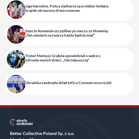
Liga Narodów. Polscy siatkarze są w niebie! Kolejny
krążek okraszony dreszczowcem
Marcin Komenda szczęśliwy po meczu ze Słowenią.
„Ten uśmiech na twarzy każdy będzie miał”
Trener Mateusz Grabda opowiedział o walce o
zdrowie swoich dzieci. „Nie odpuszczę”
Ukrainka zamknęła skład ŁKS-u Commercecon Łódź
Better Collective Poland Sp. z o.o.