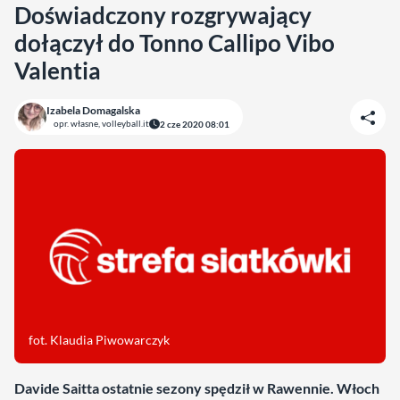
Doświadczony rozgrywający
dołączył do Tonno Callipo Vibo
Valentia
Izabela Domagalska
opr. własne, volleyball.it
2 cze 2020 08:01
fot. Klaudia Piwowarczyk
Davide Saitta ostatnie sezony spędził w Rawennie. Włoch