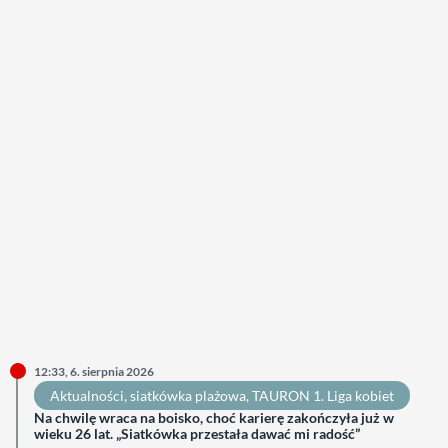
12:33, 6. sierpnia 2026
Aktualności
, 
siatkówka plażowa
, 
TAURON 1. Liga kobiet
Na chwilę wraca na boisko, choć karierę zakończyła już w
wieku 26 lat. „Siatkówka przestała dawać mi radość”