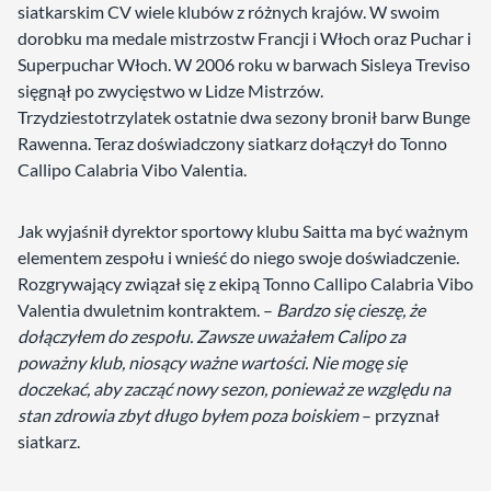
siatkarskim CV wiele klubów z różnych krajów. W swoim
dorobku ma medale mistrzostw Francji i Włoch oraz Puchar i
Superpuchar Włoch. W 2006 roku w barwach Sisleya Treviso
sięgnął po zwycięstwo w Lidze Mistrzów.
Trzydziestotrzylatek ostatnie dwa sezony bronił barw Bunge
Rawenna. Teraz doświadczony siatkarz dołączył do Tonno
Callipo Calabria Vibo Valentia.
Jak wyjaśnił dyrektor sportowy klubu Saitta ma być ważnym
elementem zespołu i wnieść do niego swoje doświadczenie.
Rozgrywający związał się z ekipą Tonno Callipo Calabria Vibo
Valentia dwuletnim kontraktem. –
Bardzo się cieszę, że
dołączyłem do zespołu. Zawsze uważałem Calipo za
poważny klub, niosący ważne wartości. Nie mogę się
doczekać, aby zacząć nowy sezon, ponieważ ze względu na
stan zdrowia zbyt długo byłem poza boiskiem
– przyznał
siatkarz.