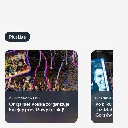
PlusLiga
7 sierpnia 2026 14:18
7 sierpnia 2026 13:49
Oficjalnie! Polska zorganizuje
Po kilku latach 
kolejny prestiżowy turniej!
rozdział. Cupru
Gorzów może d