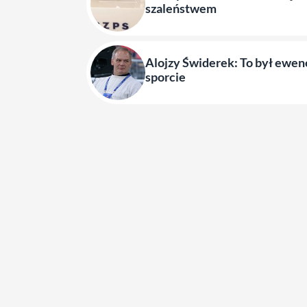
szaleństwem
Alojzy Świderek: To był ewe
sporcie