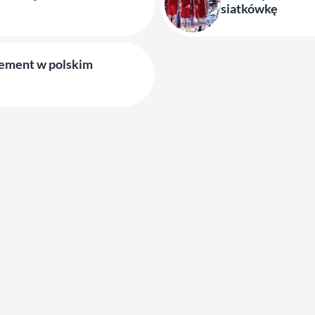
siatkówkę
nement w polskim