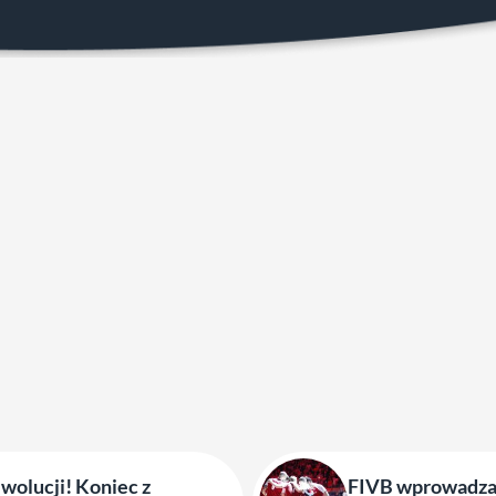
ewolucji! Koniec z
FIVB wprowadza 