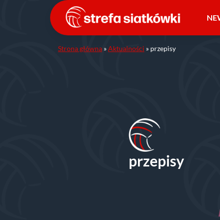
Przejdź
do
NE
treści
Strona główna
»
Aktualności
»
przepisy
przepisy
Y W SIATKÓWKĘ