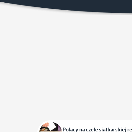
Polacy na czele siatkarskiej r