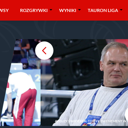
WSY
ROZGRYWKI
WYNIKI
TAURON LIGA
ALOJZY ŚWIDEREK: TO BYŁ EWENEMENT W 