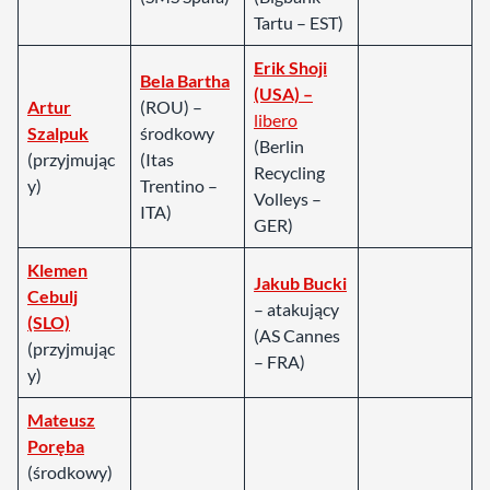
Tartu – EST)
Erik Shoji
Bela Bartha
(USA) –
Artur
(ROU) –
libero
Szalpuk
środkowy
(Berlin
(przyjmując
(Itas
Recycling
y)
Trentino –
Volleys –
ITA)
GER)
Klemen
Jakub Bucki
Cebulj
– atakujący
(SLO)
(AS Cannes
(przyjmując
– FRA)
y)
Mateusz
Poręba
(środkowy)