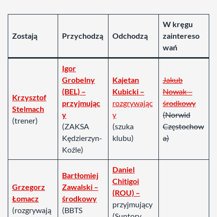
W kręgu
Zostają
Przychodzą
Odchodzą
zaintereso
wań
Igor
Grobelny
Kajetan
Jakub
(BEL) –
Kubicki –
Nowak –
Krzysztof
przyjmując
rozgrywając
środkowy
Stelmach
y
y
(Norwid
(trener)
(ZAKSA
(szuka
Częstochow
Kędzierzyn-
klubu)
a)
Koźle)
Daniel
Bartłomiej
Chitigoi
Grzegorz
Zawalski –
(ROU) –
Łomacz
środkowy
przyjmujący
(rozgrywają
(BBTS
(Suntory