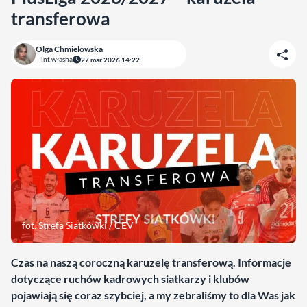
transferowa
Olga Chmielowska
inf. własna
27 mar 2026 14:22
fot. Strefa Siatkówki / CEV
Czas na naszą coroczną karuzelę transferową. Informacje
dotyczące ruchów kadrowych siatkarzy i klubów
pojawiają się coraz szybciej, a my zebraliśmy to dla Was jak