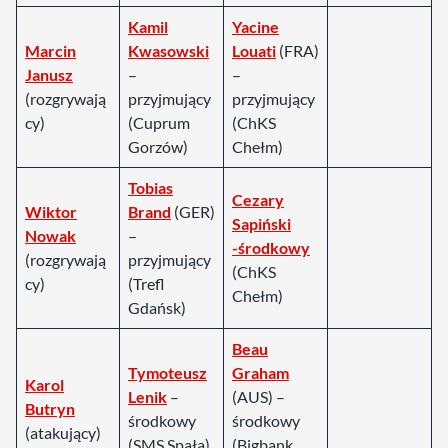
Kamil
Yacine
Marcin
Kwasowski
Louati
(FRA)
Janusz
–
–
(rozgrywają
przyjmujący
przyjmujący
cy)
(Cuprum
(ChKS
Gorzów)
Chełm)
Tobias
Cezary
Wiktor
Brand
(GER)
Sapiński
Nowak
–
-środkowy
(rozgrywają
przyjmujący
(ChKS
cy)
(Trefl
Chełm)
Gdańsk)
Beau
Tymoteusz
Graham
Karol
Lenik
–
(AUS) –
Butryn
środkowy
środkowy
(atakujący)
(SMS Spała)
(Bigbank