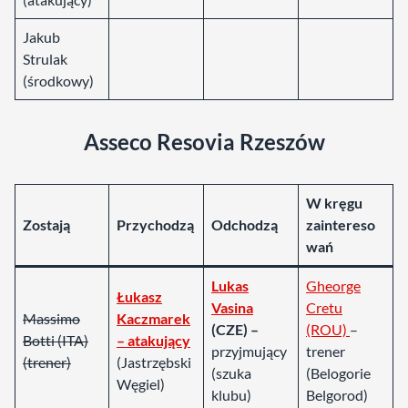
Jakub
Strulak
(środkowy)
Asseco Resovia Rzeszów
W kręgu
Zostają
Przychodzą
Odchodzą
zaintereso
wań
Lukas
Gheorge
Łukasz
Vasina
Cretu
Massimo
Kaczmarek
(CZE) –
(ROU)
–
Botti (ITA)
– atakujący
przyjmujący
trener
(trener)
(Jastrzębski
(szuka
(Belogorie
Węgiel)
klubu)
Belgorod)