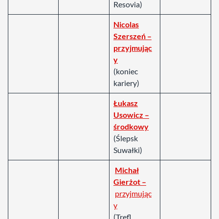
Resovia)
Nicolas
Szerszeń –
przyjmując
y
(koniec
kariery)
Łukasz
Usowicz –
środkowy
(Ślepsk
Suwałki)
Michał
Gierżot –
przyjmując
y
(Trefl