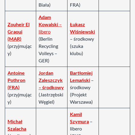
Biała)
FRA)
Adam
Zouheir El
Kowalski
–
Łukasz
Graoui
libero
Wiśniewski
(MAR)
(Berlin
– środkowy
(przyjmując
Recycling
(szuka
y)
Volleys –
klubu)
GER)
Antoine
Jordan
Bartłomiej
Pothron
Zaleszczyk
Lemański
–
(FRA)
– środkowy
środkowy
(przyjmując
(Jastrzębski
(Projekt
y)
Węgiel)
Warszawa)
Kamil
Michał
Szymura
–
Szalacha
libero