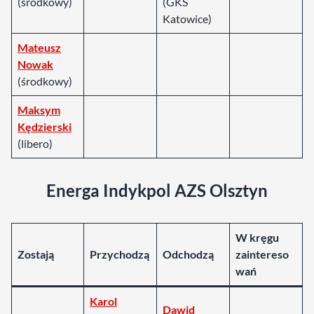
(środkowy)
(GKS
Katowice)
Mateusz
Nowak
(środkowy)
Maksym
Kędzierski
(libero)
Energa Indykpol AZS Olsztyn
W kręgu
Zostają
Przychodzą
Odchodzą
zaintereso
wań
Karol
Dawid