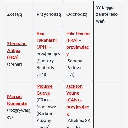
W kręgu
Zostają
Przychodzą
Odchodzą
zaintereso
wań
Ran
Hilir Henno
Takahashi
(FRA) –
Stephane
(JPN) –
przyjmując
Antiga
przyjmujący
y
(FRA)
(Suntory
(Sonepar
(trener)
Sunbirds –
Padova –
JPN)
ITA)
Moussé
Jackson
Gueye
Young
Marcin
(FRA) –
(CAN) –
Komenda
środkowy
przyjmując
(rozgrywają
(Barkom
y
cy)
Każany
(Altekma SK
Lwów)
– TUR)