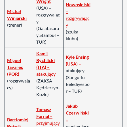
Wright
Nowosielski
(USA) –
Michał
–
rozgrywając
Winiarski
rozgrywając
y
(trener)
y
(Galatasara
(szuka
y Stambuł –
klubu)
TUR)
Kamil
Kyle Ensing
Miguel
Rychlicki
(USA) –
Tavares
(ITA) –
atakujący
(POR)
atakujący
(Sungurlu
(rozgrywają
(ZAKSA
Belediyespo
cy)
Kędzierzyn-
r – TUR)
Koźle)
Jakub
Tomasz
Czerwiński
Fornal
–
Bartłomiej
–
przyjmujący
Bołądź
przyjmujący