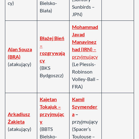
cy)
Bielsko-
Sunbirds –
Biała)
JPN)
Mohammad
Javad
Błażej Bień
Manavinez
–
Alan Souza
had (IRN) –
rozgrywają
(BRA)
przyjmujący
cy
(atakujący)
(Le Plessis-
(BKS
Robinson
Bydgoszcz)
Volley-Ball –
FRA)
Kajetan
Kamil
Tokajuk –
Szymender
Arkadiusz
przyjmując
a
–
Żakieta
y
przyjmujący
(atakujący)
(BBTS
(Spacer’s
Bielsko-
Toulouse –