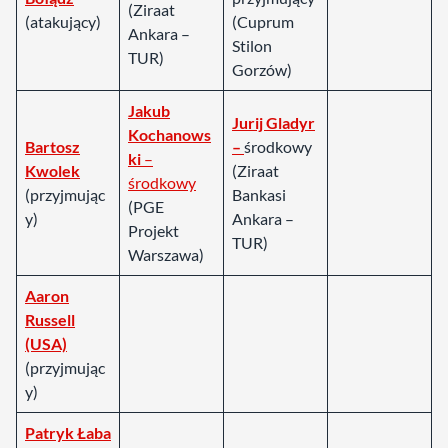
(Ziraat
(atakujący)
(Cuprum
Ankara –
Stilon
TUR)
Gorzów)
Jakub
Jurij Gladyr
Kochanows
Bartosz
–
środkowy
ki
–
Kwolek
(Ziraat
środkowy
(przyjmując
Bankasi
(PGE
y)
Ankara –
Projekt
TUR)
Warszawa)
Aaron
Russell
(USA)
(przyjmując
y)
Patryk Łaba