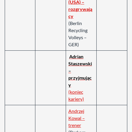
(USA) –
rozgrywają
cy
(Berlin
Recycling
Volleys –
GER)
Adrian
Staszewski
–
przyjmując
y
(koniec
kariery)
Andrzej
Kowal –
trener