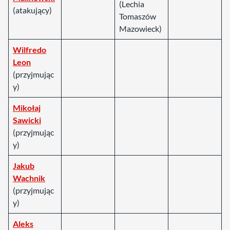
(Lechia
(atakujący)
Tomaszów
Mazowieck)
Wilfredo
Leon
(przyjmując
y)
Mikołaj
Sawicki
(przyjmując
y)
Jakub
Wachnik
(przyjmując
y)
Aleks