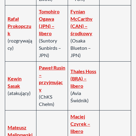
Tomohiro
Fynian
Rafał
Ogawa
McCarthy
Prokopczu
(JPN) –
(CAN) –
k
libero
środkowy
(rozgrywają
(Suntory
(Osaka
cy)
Sunbirds –
Blueton –
JPN)
JPN)
Paweł Rusin
Thales Hoss
–
Kewin
(BRA) –
przyjmując
Sasak
libero
y
(atakujący)
(Avia
(ChKS
Świdnik)
Chełm)
Maciej
Czyrek –
Mateusz
libero
Malinowski