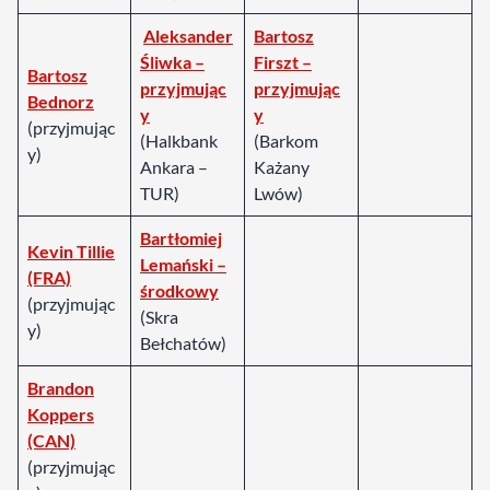
Aleksander
Bartosz
Śliwka –
Firszt –
Bartosz
przyjmując
przyjmując
Bednorz
y
y
(przyjmując
(Halkbank
(Barkom
y)
Ankara –
Każany
TUR)
Lwów)
Bartłomiej
Kevin Tillie
Lemański –
(FRA)
środkowy
(przyjmując
(Skra
y)
Bełchatów)
Brandon
Koppers
(CAN)
(przyjmując