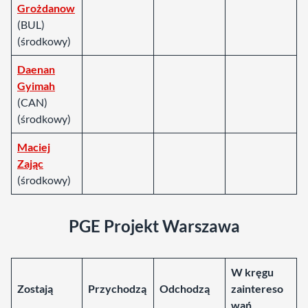
Grożdanow
(BUL)
(środkowy)
Daenan
Gyimah
(CAN)
(środkowy)
Maciej
Zając
(środkowy)
PGE Projekt Warszawa
W kręgu
Zostają
Przychodzą
Odchodzą
zaintereso
wań