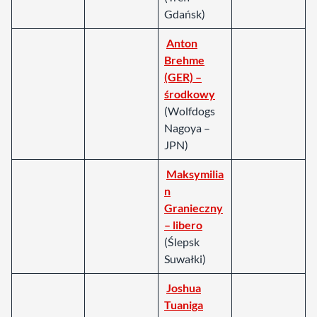
Gdańsk)
Anton
Brehme
(GER) –
środkowy
(Wolfdogs
Nagoya –
JPN)
Maksymilia
n
Granieczny
– libero
(Ślepsk
Suwałki)
Joshua
Tuaniga