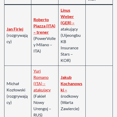
Linus
Weber
Roberto
(GER) –
Piazza (ITA)
Jan Firlej
atakujący
– trener
(rozgrywają
(Uijeongbu
(PowerVolle
cy)
KB
y Milano –
Insurance
ITA)
Stars –
KOR)
Yuri
Romano
Jakub
Michał
(ITA) –
Kochanows
Kozłowski
atakujący
ki –
(rozgrywają
(Fakieł
środkowy
cy)
Nowy
(Warta
Urengoj –
Zawiercie)
RUS)