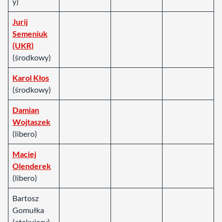
y)
Jurij
Semeniuk
(UKR)
(środkowy)
Karol Kłos
(środkowy)
Damian
Wojtaszek
(libero)
Maciej
Olenderek
(libero)
Bartosz
Gomułka
(atakujący)