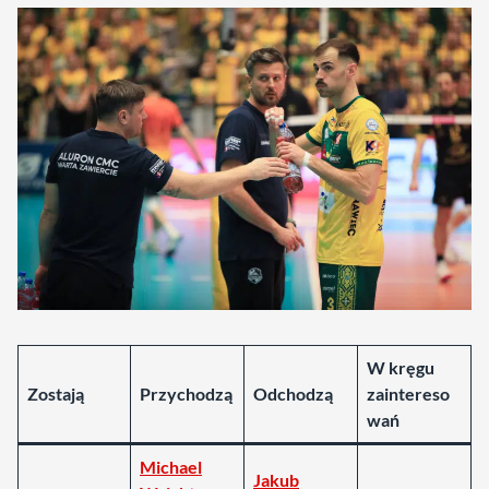
W kręgu
Zostają
Przychodzą
Odchodzą
zaintereso
wań
Michael
Jakub