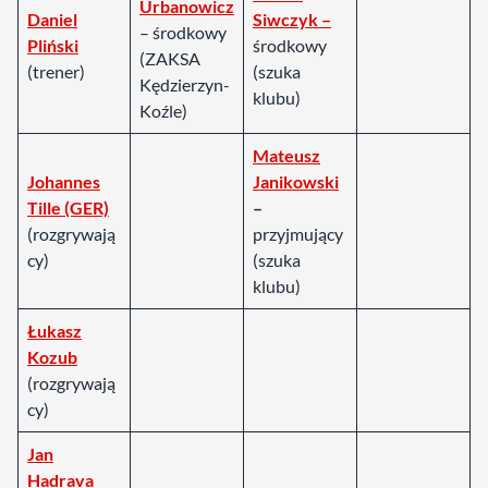
Urbanowicz
Daniel
Siwczyk –
– środkowy
Pliński
środkowy
(ZAKSA
(trener)
(szuka
Kędzierzyn-
klubu)
Koźle)
Mateusz
Johannes
Janikowski
Tille (GER)
–
(rozgrywają
przyjmujący
cy)
(szuka
klubu)
Łukasz
Kozub
(rozgrywają
cy)
Jan
Hadrava