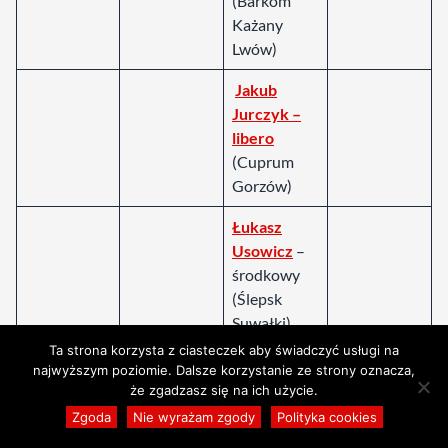
(Barkom
Każany
Lwów)
Jakub
Jurczyk –
libero
(Cuprum
Gorzów)
Łukasz
Usowicz
–
środkowy
(Ślepsk
Suwałki)
Ta strona korzysta z ciasteczek aby świadczyć usługi na
Jordan
najwyższym poziomie. Dalsze korzystanie ze strony oznacza,
Zaleszczyk
że zgadzasz się na ich użycie.
– środkowy
Zgoda
Nie wyrażam zgody
Polityka cookies
(Skra